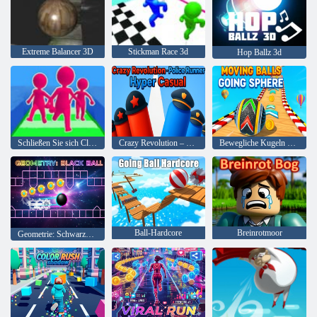
Extreme Balancer 3D
Stickman Race 3d
Hop Ballz 3d
Schließen Sie sich Clash 3D an
Crazy Revolution – Police Runner Hyper Casual
Bewegliche Kugeln gehen in die Kugel
Ball-Hardcore
Breinrotmoor
Geometrie: Schwarze Kugel