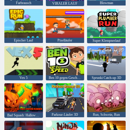
Farbrausch
Blowman
VIRALER LAUF
Epischer Lauf
Pixelläufer
Super Klempnerlauf
Vex 5
Ben 10 gegen Geschwindigkeit
Sprunki Catch-up 3D
Parkour-Läufer 3D
Run, Schwein, Run
Bad Squash: Halloween Runner