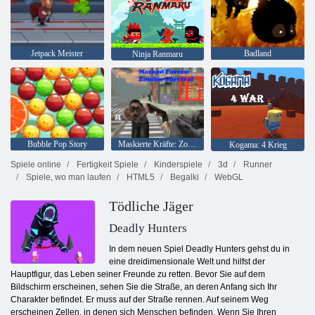
Jetpack Meister
Badland
Ninja Ranmaru
Bubble Pop Story
Maskierte Kräfte: Zombie-Überleben
Kogama: 4 Krieg
Spiele online
Fertigkeit Spiele
Kinderspiele
3d
Runner
Spiele, wo man laufen
HTML5
Begalki
WebGL
Tödliche Jäger
Deadly Hunters
In dem neuen Spiel Deadly Hunters gehst du in
eine dreidimensionale Welt und hilfst der
Hauptfigur, das Leben seiner Freunde zu retten. Bevor Sie auf dem
Bildschirm erscheinen, sehen Sie die Straße, an deren Anfang sich Ihr
Charakter befindet. Er muss auf der Straße rennen. Auf seinem Weg
erscheinen Zellen, in denen sich Menschen befinden. Wenn Sie Ihren