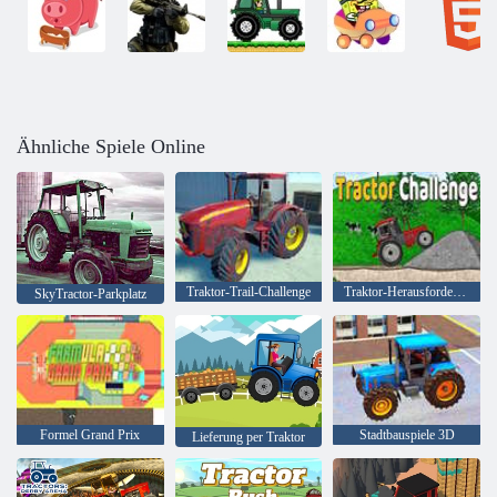
Ähnliche Spiele Online
Traktor-Trail-Challenge
Traktor-Herausforderung
SkyTractor-Parkplatz
Formel Grand Prix
Stadtbauspiele 3D
Lieferung per Traktor