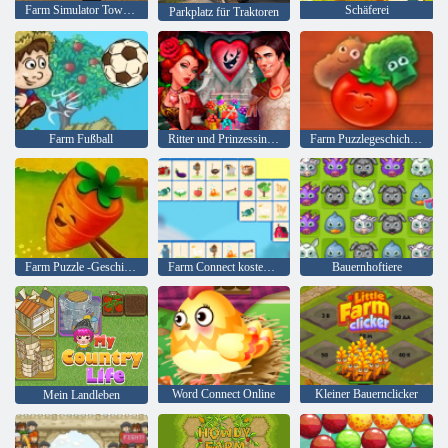
Farm Simulator Township-Spiel
Schäferei
Parkplatz für Traktoren
Farm Fußball
Ritter und Prinzessinnen
Farm Puzzlegeschichte 2
Farm Puzzle -Geschichte
Farm Connect kostenlos
Bauernhoftiere
Word Connect Online
Kleiner Bauernclicker
Mein Landleben