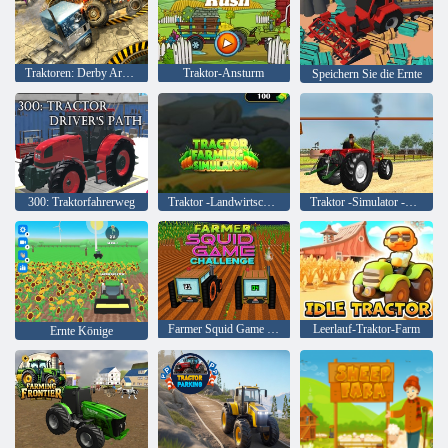
Traktoren: Derby Arena
Traktor-Ansturm
Speichern Sie die Ernte
300: Traktorfahrerweg
Traktor -Landwirtschaftsimulator
Traktor -Simulator -Landwirtschaftsspiel
Farmer Squid Game Challenge
Leerlauf-Traktor-Farm
Ernte Könige