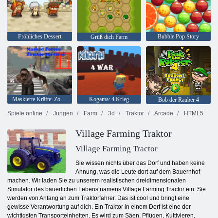
Fröhliches Dessert
Bubble Pop Story
Grüß dich Farm
Maskierte Kräfte: Zombie-Überleben
Kogama: 4 Krieg
Bob der Räuber 4
Spiele online
Jungen
Farm
3d
Traktor
Arcade
HTML5
Village Farming Traktor
Village Farming Tractor
Sie wissen nichts über das Dorf und haben keine
Ahnung, was die Leute dort auf dem Bauernhof
machen. Wir laden Sie zu unserem realistischen dreidimensionalen
Simulator des bäuerlichen Lebens namens Village Farming Tractor ein. Sie
werden von Anfang an zum Traktorfahrer. Das ist cool und bringt eine
gewisse Verantwortung auf dich. Ein Traktor in einem Dorf ist eine der
wichtigsten Transporteinheiten. Es wird zum Säen, Pflügen, Kultivieren,