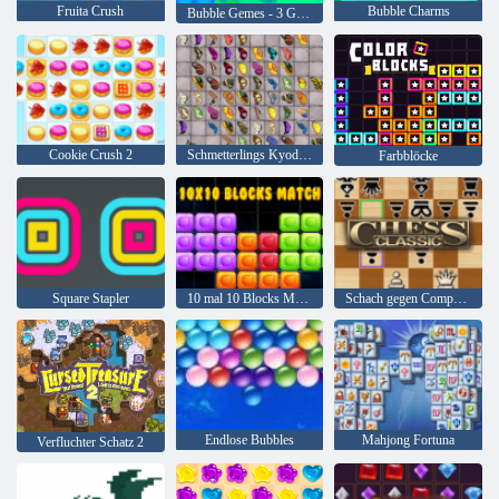
Fruita Crush
Bubble Charms
Bubble Gemes - 3 Gewinnt
Cookie Crush 2
Schmetterlings Kyodai HD
Farbblöcke
Square Stapler
10 mal 10 Blocks Match
Schach gegen Computer
Endlose Bubbles
Mahjong Fortuna
Verfluchter Schatz 2