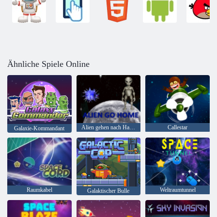
Ähnliche Spiele Online
Alien gehen nach Hause
Callestar
Galaxie-Kommandant
Raumkabel
Weltraumtunnel
Galaktischer Bulle