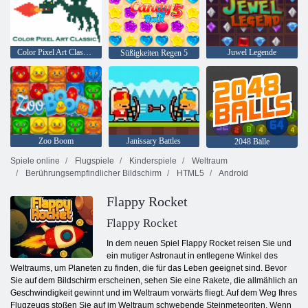
Color Pixel Art Classic Classic
Juwel Legende
Süßigkeiten Regen 5
Zoo Boom
Janissary Battles
2048 Bälle
Spiele online
Flugspiele
Kinderspiele
Weltraum
Berührungsempfindlicher Bildschirm
HTML5
Android
Flappy Rocket
Flappy Rocket
In dem neuen Spiel Flappy Rocket reisen Sie und
ein mutiger Astronaut in entlegene Winkel des
Weltraums, um Planeten zu finden, die für das Leben geeignet sind. Bevor
Sie auf dem Bildschirm erscheinen, sehen Sie eine Rakete, die allmählich an
Geschwindigkeit gewinnt und im Weltraum vorwärts fliegt. Auf dem Weg Ihres
Flugzeugs stoßen Sie auf im Weltraum schwebende Steinmeteoriten. Wenn