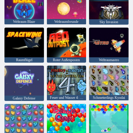
Weltraum Blaze
Weltraumfreunde
Sky Invasion
Raumflügel
Roter Außenposten
Weltraumastro
Feuer und Wasser 4: Kristalltempel
Schmetterlings Kyodai
Galaxy Defense