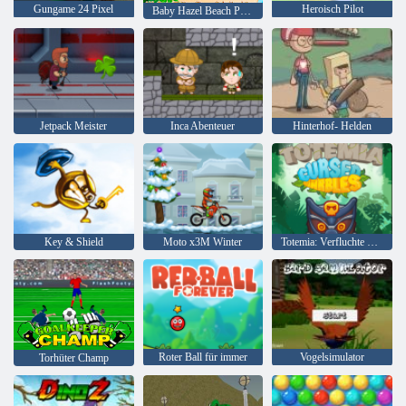
Gungame 24 Pixel
Heroisch Pilot
Baby Hazel Beach Party
Jetpack Meister
Inca Abenteuer
Hinterhof- Helden
Key & Shield
Moto x3M Winter
Totemia: Verfluchte Murmeln
Roter Ball für immer
Vogelsimulator
Torhüter Champ