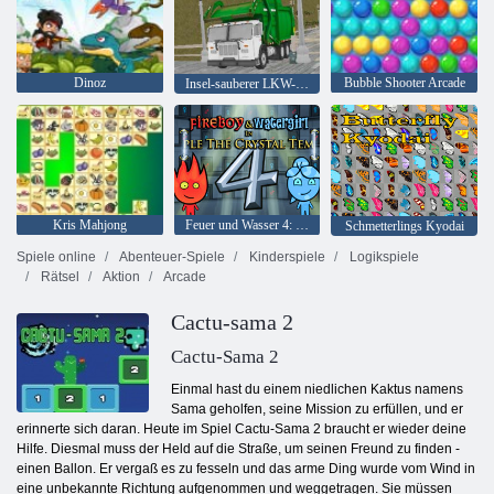
Dinoz
Bubble Shooter Arcade
Insel-sauberer LKW-Abfall Sim
Kris Mahjong
Feuer und Wasser 4: Kristalltempel
Schmetterlings Kyodai
Spiele online
Abenteuer-Spiele
Kinderspiele
Logikspiele
Rätsel
Aktion
Arcade
Cactu-sama 2
Cactu-Sama 2
Einmal hast du einem niedlichen Kaktus namens
Sama geholfen, seine Mission zu erfüllen, und er
erinnerte sich daran. Heute im Spiel Cactu-Sama 2 braucht er wieder deine
Hilfe. Diesmal muss der Held auf die Straße, um seinen Freund zu finden -
einen Ballon. Er vergaß es zu fesseln und das arme Ding wurde vom Wind in
eine unbekannte Richtung aufgenommen und weggetragen. Sie müssen