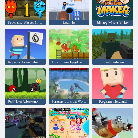
Feuer und Wasser 1: Waldtempel
Loch. io
Money Mover Maker
Kogama: Erreich die Flagge
Dino -Fleischjagd remastered
Pixelüberleben
Jurassic Survival World der Dinosaurier
Kogama: Herzland
Ball Hero Adventure: Roter Schlagball