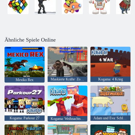
Ähnliche Spiele Online
Maskierte Kräfte: Zombie-Überleben
Kogama: 4 Krieg
Mexiko Rex
Kogama: Parkour 27
Adam und Eva: Schlafwandler
Kogama: Weihnachtsparkour