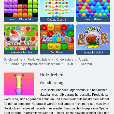
10 mal 10 Blocks Match
Smarty Blasen
Cookie Crush 3
Gartengeschichten
Zoo Boom
Schnecke Bob 1
Spiele online
Fertigkeit Spiele
Kinderspiele
Arcade
Berührungsempfindlicher Bildschirm
HTML5
Android
Holzdrehen
Holz ist ein lebender Organismus, ein natürliches
Material, weshalb daraus hergestellte Produkte so
warm sind, sich angenehm anfühlen und einen Waldduft ausstrahlen. Möbel
für den allgemeinen Gebrauch werden seit langem nicht mehr aus massiven
Holzklötzen hergestellt, sondern es werden hauptsächlich gepresste Späne
oder andere Ersatzstoffe verwendet. Echtes Holzhandwerk ist nicht billig und