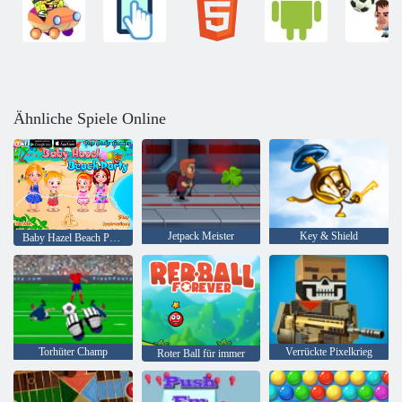
Ähnliche Spiele Online
Jetpack Meister
Key & Shield
Baby Hazel Beach Party
Torhüter Champ
Verrückte Pixelkrieg
Roter Ball für immer