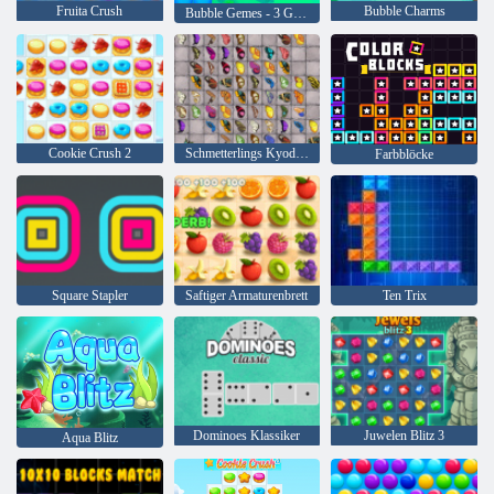
Fruita Crush
Bubble Charms
Bubble Gemes - 3 Gewinnt
Cookie Crush 2
Schmetterlings Kyodai HD
Farbblöcke
Square Stapler
Saftiger Armaturenbrett
Ten Trix
Dominoes Klassiker
Juwelen Blitz 3
Aqua Blitz