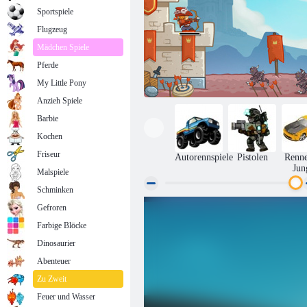
Sportspiele
Flugzeug
Mädchen Spiele
Pferde
My Little Pony
Anzieh Spiele
Barbie
Kochen
Friseur
Autorennspiele
Pistolen
Renne
Jun
Malspiele
Schminken
Gefroren
Bois d'Arc
Farbige Blöcke
Dinosaurier
Abenteuer
Zu Zweit
Feuer und Wasser