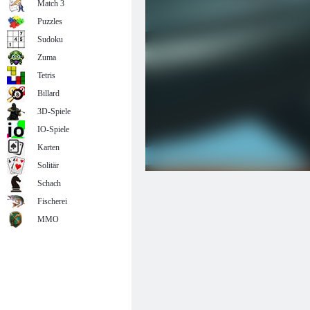
Match 3
Puzzles
Sudoku
Zuma
Tetris
Billard
3D-Spiele
IO-Spiele
Karten
Solitär
Schach
Fischerei
MMO