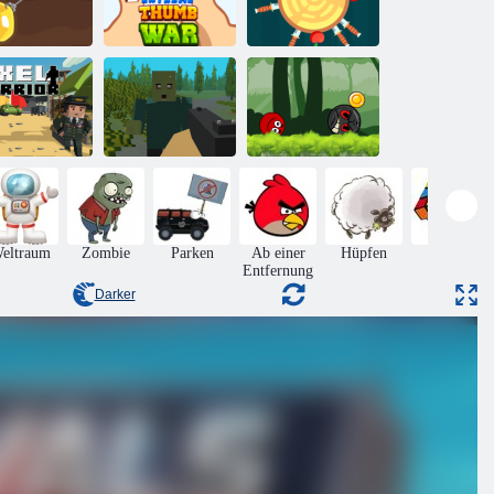
Extremer
Messer Hit
ld Miner Tom
Daumen-Krieg
Online
Ball Hero
Adventure:
ixel -Krieger
Pixelüberleben
Roter Schlagball
eltraum
Zombie
Parken
Ab einer
Hüpfen
Rätsel
Entfernung
Darker