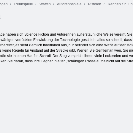
ngen
Rennspiele
Waffen
Autorennspiele
Pistolen
Rennen für Ju
Maskierte
t
D-Day: Rush -
Kräfte: Zombie-
Tower Defense
Mexiko Rex
Überleben
ge haben sich Science Fiction und Autorennen auf erstaunliche Weise vereint. Sie we
nwärtigen verrückten Entwicklung der Technologie geschieht alles so schnell, dass 
rbereitet, es sieht ziemlich traditionell aus, nur befindet sich eine Waffe auf der
 keine Regeln für Anstand auf der Strecke gibt. Werfen Sie Gentleman weg. Sie mü
dle sie in einen Haufen Schrott. Der Sieg verspricht Ihnen viele Leckereien und v
en Sie daran, dass Ihre Gegner in alten, schäbigen Rasselautos nicht auf die Str