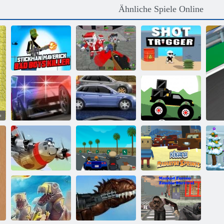
Ähnliche Spiele Online
Stickman
Pixelkriege
Außenseiter Bad
Apokalypse
Boys Mörder
Zombie
Schussauslöser
Monster Truck
Straße Pursuit
Street Race Fury
Forest-Lieferung
Thug-
Kogama:
Heroisch Pilot
Rennfahrer
Kühlerfedern