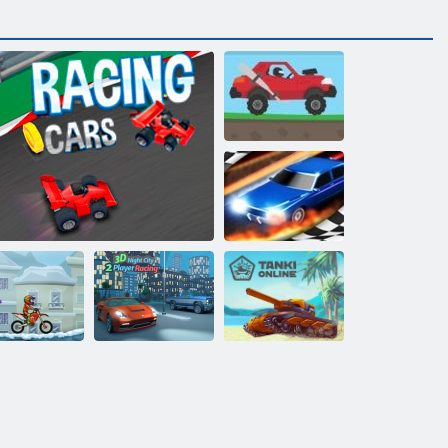
Bergauf renn 2
Race 3d ziehen
Moto x3M
3D Night City 2
Winter
Formel -Fieber
Spielerrennen
Tanki online