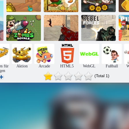
Die letzten
Winzige Bagger
Schnecke Bob 3
Überlebenden
Go
Verrückte
Zombs Royale
Schütze
Rebellen
P
n für
Aktion
Arcade
HTML5
WebGL
Fußball
W
gen
(Total 1)