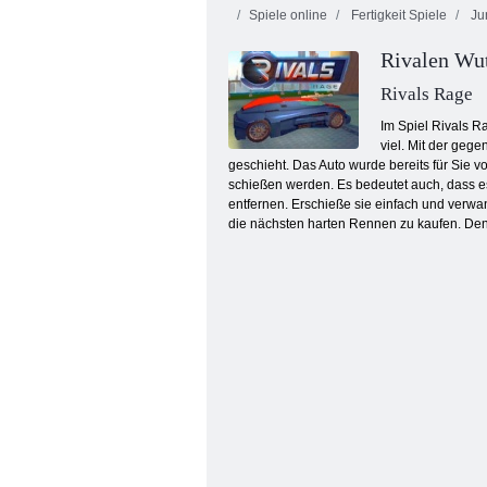
Spiele online
Fertigkeit Spiele
Ju
Rivalen Wu
Rivals Rage
Im Spiel Rivals Ra
viel. Mit der gege
geschieht. Das Auto wurde bereits für Sie vo
Mini Rennen-Ansturm
schießen werden. Es bedeutet auch, dass es
entfernen. Erschieße sie einfach und verwan
die nächsten harten Rennen zu kaufen. Denk