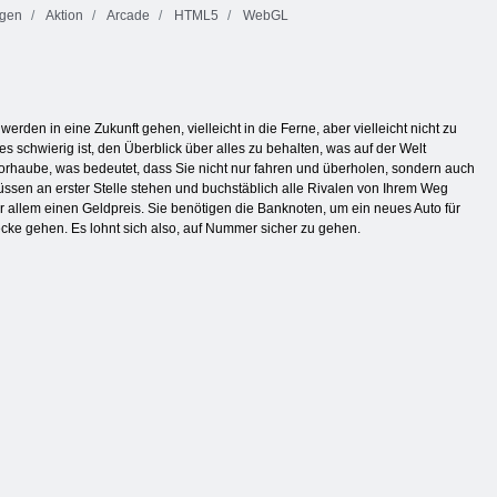
ngen
Aktion
Arcade
HTML5
WebGL
rden in eine Zukunft gehen, vielleicht in die Ferne, aber vielleicht nicht zu
es schwierig ist, den Überblick über alles zu behalten, was auf der Welt
 Motorhaube, was bedeutet, dass Sie nicht nur fahren und überholen, sondern auch
ssen an erster Stelle stehen und buchstäblich alle Rivalen von Ihrem Weg
or allem einen Geldpreis. Sie benötigen die Banknoten, um ein neues Auto für
ecke gehen. Es lohnt sich also, auf Nummer sicher zu gehen.