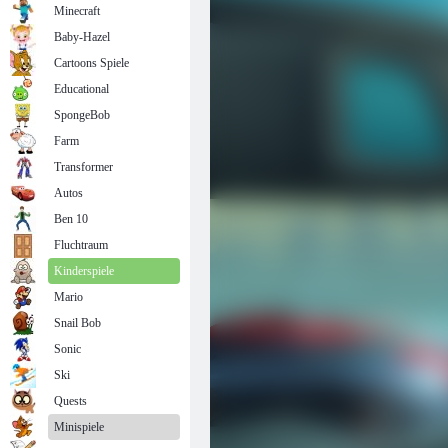
Minecraft
Baby-Hazel
Cartoons Spiele
Educational
SpongeBob
Farm
Transformer
Autos
Ben 10
Fluchtraum
Kinderspiele
Mario
Snail Bob
Sonic
Ski
Quests
Minispiele