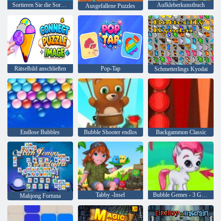
Sortieren Sie die Sortierung des Master-Puzzles
Aufkleberkunstbuch
Ausgefallene Puzzles
Rätselbild anschließen
Pop-Tap
Schmetterlings Kyodai
Endlose Bubbles
Bubble Shooter endlos
Backgammon Classic
Tabby -Insel
Bubble Gemes - 3 Gewinnt
Mahjong Fortuna