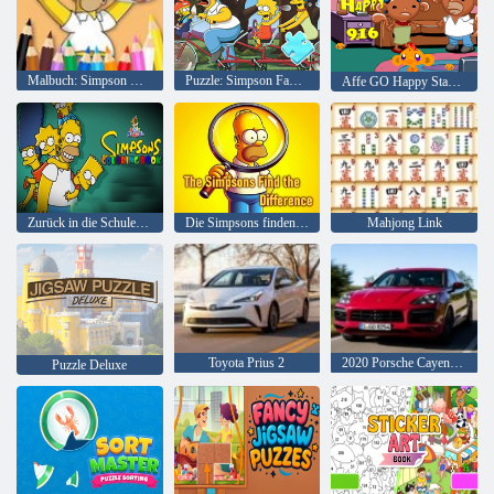
Malbuch: Simpson Donut
Puzzle: Simpson Family Riding
Affe GO Happy Stage 916
Zurück in die Schule Simpsons Malbuchbuch
Die Simpsons finden den Unterschied
Mahjong Link
Toyota Prius 2
2020 Porsche Cayenne GTS
Puzzle Deluxe