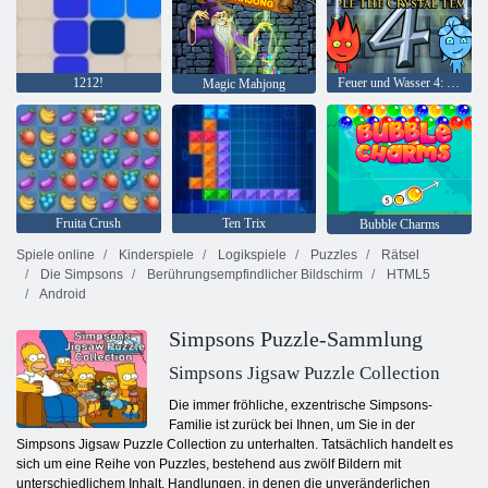
1212!
Feuer und Wasser 4: Kristalltempel
Magic Mahjong
Fruita Crush
Ten Trix
Bubble Charms
Spiele online
Kinderspiele
Logikspiele
Puzzles
Rätsel
Die Simpsons
Berührungsempfindlicher Bildschirm
HTML5
Android
Simpsons Puzzle-Sammlung
Simpsons Jigsaw Puzzle Collection
Die immer fröhliche, exzentrische Simpsons-
Familie ist zurück bei Ihnen, um Sie in der
Simpsons Jigsaw Puzzle Collection zu unterhalten. Tatsächlich handelt es
sich um eine Reihe von Puzzles, bestehend aus zwölf Bildern mit
unterschiedlichem Inhalt, Handlungen, in denen die unveränderlichen