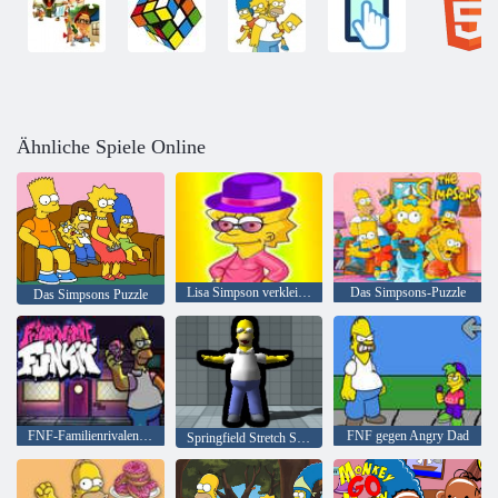
Ähnliche Spiele Online
Lisa Simpson verkleidet
Das Simpsons-Puzzle
Das Simpsons Puzzle
FNF-Familienrivalen: Simpsons gegen Peppa Pig
FNF gegen Angry Dad
Springfield Stretch Springfield