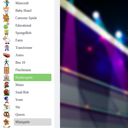
Minecraft
Baby-Hazel
Cartoons Spiele
Educational
SpongeBob
Farm
Transformer
Autos
Ben 10
Fluchtraum
Kinderspiele
Mario
Snail Bob
Sonic
Ski
Quests
Minispiele