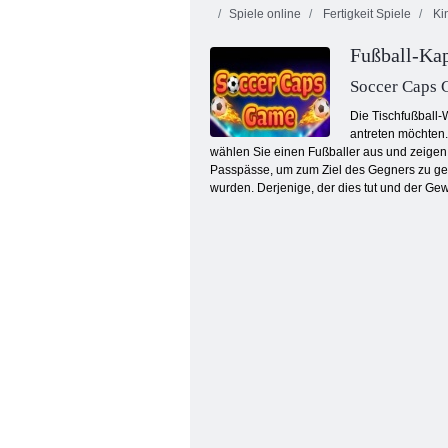
Spiele online
Fertigkeit Spiele
Kin
Fußball-Ka
Soccer Caps
Die Tischfußball-
antreten möchten. 
wählen Sie einen Fußballer aus und zeigen 
Fußballphysik 2
Passpässe, um zum Ziel des Gegners zu gelan
wurden. Derjenige, der dies tut und der Ge