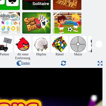
Klassischer
Klassisches
Skorpion
Backgammon
Solitär
Solitaire
Multiplayer
Halten Sie den
Football
Mahjong 3d
Bus an
Madness
Parken
Ab einer
Hüpfen
Rätsel
Matze
Aktion
Entfernung
Darker