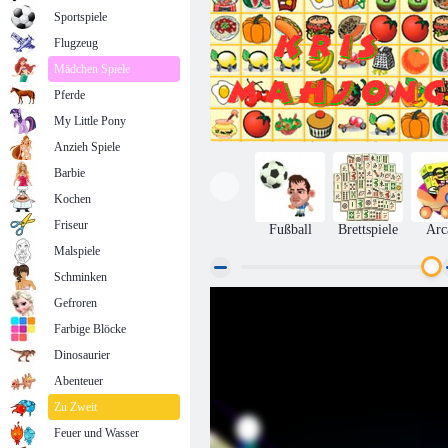
Sportspiele
Flugzeug
Mädchen Spiele
Pferde
My Little Pony
Anzieh Spiele
Barbie
Kochen
Friseur
Fußball
Brettspiele
Arc
Malspiele
Schminken
Gefroren
Kris Mahjong
Farbige Blöcke
Dinosaurier
Abenteuer
Zu Zweit
Feuer und Wasser