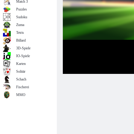
Match 3
Puzzles
Sudoku
Zuma
Tetris
Billard
3D-Spiele
IO-Spiele
Karten
Solitär
Schach
Fischerei
MMO