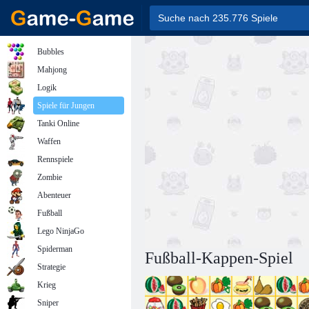
Bubbles
Mahjong
Logik
Spiele für Jungen
Tanki Online
Waffen
Rennspiele
Zombie
Abenteuer
Fußball
Lego NinjaGo
Spiderman
Fußball-Kappen-Spiel
Strategie
Krieg
Sniper