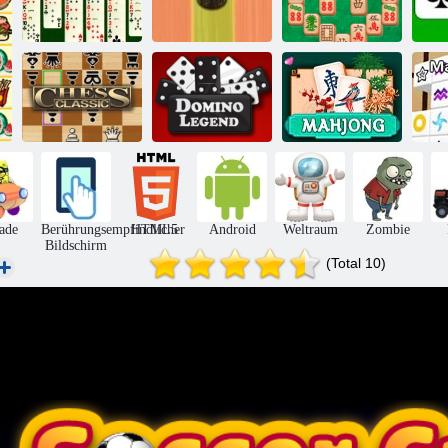
Sushi
Mahjongg
Spider Solitär 2
Backgammon
Master 2
Schach gegen
Spiel Domino
Computer
Legend
Mahjong
ade
Berührungsempfindlicher
HTML5
Android
Weltraum
Zombie
Bildschirm
(Total 10)