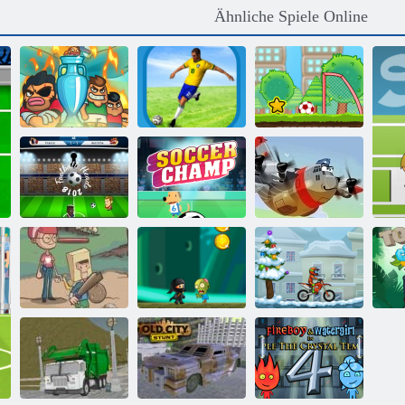
Ähnliche Spiele Online
Fuß Chinko
Super
Euro 2016
Laufen Fußball
Fußballstar 2
Fußballköpfe
Fußball-
2018
Champion
Heroisch Pilot
Hinterhof-
Ninja Kid gegen
Moto x3M
Helden
Zombies
Winter