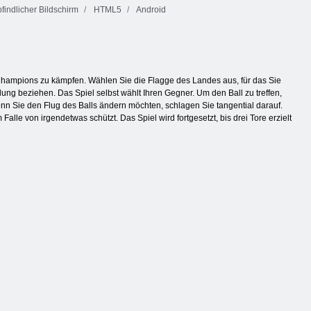
indlicher Bildschirm
HTML5
Android
s Champions zu kämpfen. Wählen Sie die Flagge des Landes aus, für das Sie
llung beziehen. Das Spiel selbst wählt Ihren Gegner. Um den Ball zu treffen,
n Sie den Flug des Balls ändern möchten, schlagen Sie tangential darauf.
lle von irgendetwas schützt. Das Spiel wird fortgesetzt, bis drei Tore erzielt