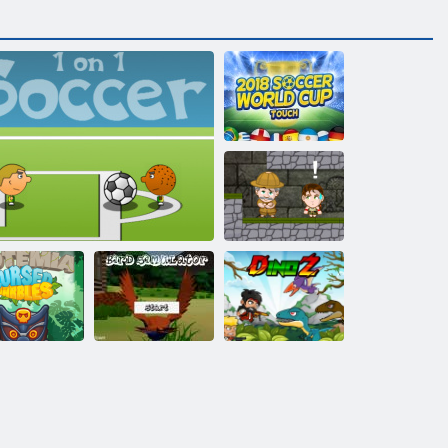
2018 Soccer
World Cup
Touch
Inca Abenteuer
Totemia:
Verfluchte
Murmeln
1 gegen 1 Fußball
Vogelsimulator
Dinoz