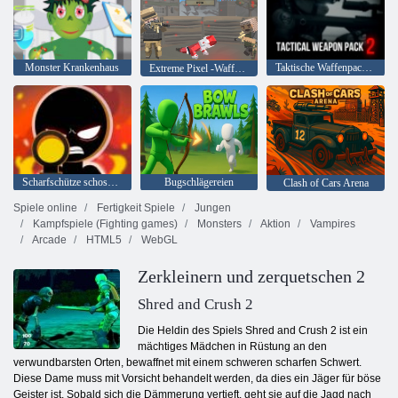
Monster Krankenhaus
Taktische Waffenpackung 2
Extreme Pixel -Waffen -Apokalypse 3
Scharfschütze schoss 3D
Bugschlägereien
Clash of Cars Arena
Spiele online
Fertigkeit Spiele
Jungen
Kampfspiele (Fighting games)
Monsters
Aktion
Vampires
Arcade
HTML5
WebGL
Zerkleinern und zerquetschen 2
Shred and Crush 2
Die Heldin des Spiels Shred and Crush 2 ist ein
mächtiges Mädchen in Rüstung an den
verwundbarsten Orten, bewaffnet mit einem schweren scharfen Schwert.
Diese Dame muss mit Vorsicht behandelt werden, da dies ein Jäger für böse
Geister ist. Sobald sich die Dämmerung vertieft, geht sie auf die Jagd nach