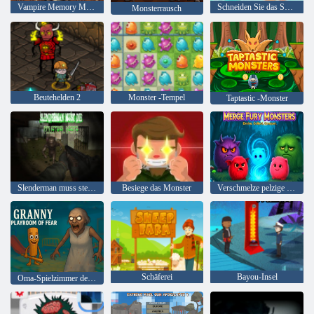
Vampire Memory Match
Schneiden Sie das Seil: Zeitreisen
Monsterrausch
Beutehelden 2
Monster -Tempel
Taptastic -Monster
Slenderman muss sterben: Industrieabfall
Besiege das Monster
Verschmelze pelzige Monster
Schäferei
Bayou-Insel
Oma-Spielzimmer der Angst