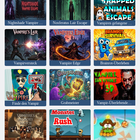
Nightshade Vampire Flucht
Nosferatus Lair Escape
Vampiren gefangene Tiere entkommen
Vampirversteck
Vampire Edge
Brainrot-Überleben
Grabmeister
Vampir-Überlebende 3D
Finde den Vampir