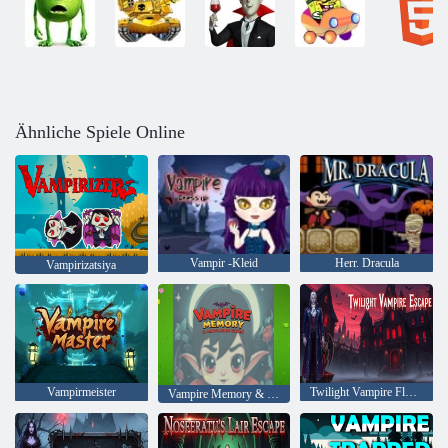
Ähnliche Spiele Online
Vampir -Kleid
Herr. Dracula
Vampirizatsiya
Vampirmeister
Twilight Vampire Flucht
Vampire Memory & Matching Game