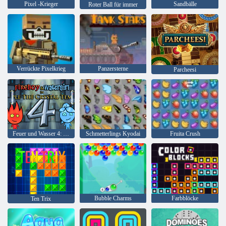
Pixel -Krieger
Sandbälle
Roter Ball für immer
Verrückte Pixelkrieg
Panzersterne
Parcheesi
Feuer und Wasser 4: Kristalltempel
Schmetterlings Kyodai
Fruita Crush
Bubble Charms
Farbblöcke
Ten Trix