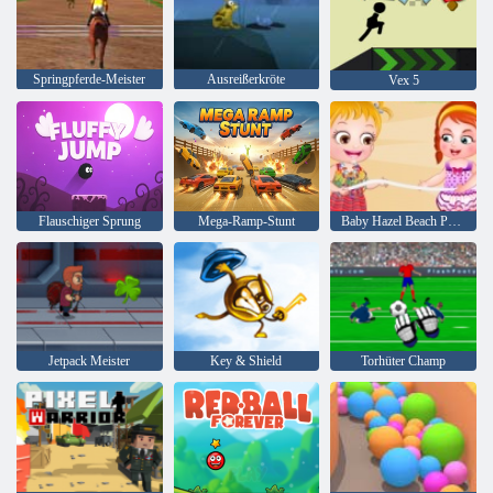
Springpferde-Meister
Ausreißerkröte
Vex 5
Flauschiger Sprung
Mega-Ramp-Stunt
Baby Hazel Beach Party
Jetpack Meister
Key & Shield
Torhüter Champ