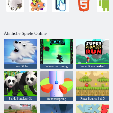
Ähnliche Spiele Online
Snow Globe
Schwarzer Sprung
Super Klempnerlauf
Panda Simulator 3d
Roter Bounce Ball 5
Helixballsprung