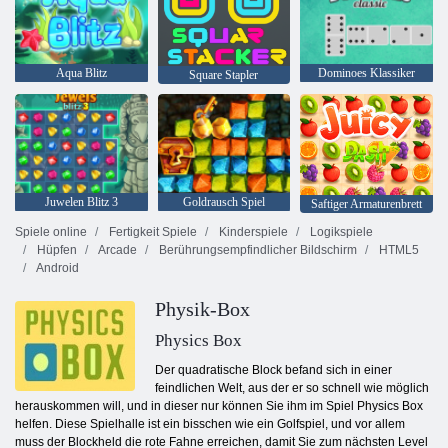
Aqua Blitz
Dominoes Klassiker
Square Stapler
Juwelen Blitz 3
Goldrausch Spiel
Saftiger Armaturenbrett
Spiele online
Fertigkeit Spiele
Kinderspiele
Logikspiele
Hüpfen
Arcade
Berührungsempfindlicher Bildschirm
HTML5
Android
Physik-Box
Physics Box
Der quadratische Block befand sich in einer
feindlichen Welt, aus der er so schnell wie möglich
herauskommen will, und in dieser nur können Sie ihm im Spiel Physics Box
helfen. Diese Spielhalle ist ein bisschen wie ein Golfspiel, und vor allem
muss der Blockheld die rote Fahne erreichen, damit Sie zum nächsten Level