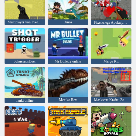
Multiplayer von Pixel Combat
Dinoz
Pixelkriege Apokalypse Zombie
Schussauslöser
Mr Bullet 2 online
Merge Kill
Mexiko Rex
Maskierte Kräfte: Zombie-Überleben
Tanki online