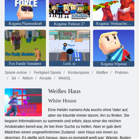
Kogama Phantomkraft
Kogama: Weihnachtsparkour
Kogama: Parkour 27
Fox Family Simulator
Loch. io
Kogama Wipeout
Spiele online
Fertigkeit Spiele
Kinderspiele
Waffen
Pistolen
3d
Aktion
Arcade
WebGL
Weißes Haus
White House
Eine Heldin namens Ada wuchs ohne Vater auf,
aber sie träumte immer davon, ihn zu finden. Sie
begann Informationen zu sammeln und erfuhr, dass einer der reichen
Aristokraten bereit war, ihr bei ihrer Suche zu helfen. Aber er gab dem
Mädchen einen ungewöhnlichen Zustand - sein Haus von innen zu
streichen. Es stellte sich heraus, dass es komplett weiß war: Wände, Boden,