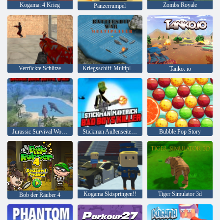
Kogama: 4 Krieg
Zombs Royale
Panzerrumpel
Verrückte Schütze
Kriegsschiff-Multiplayer
Tanko. io
Jurassic Survival World der Dinosaurier
Stickman Außenseiter Bad Boys Mörder
Bubble Pop Story
Kogama Skispringen!!
Tiger Simulator 3d
Bob der Räuber 4