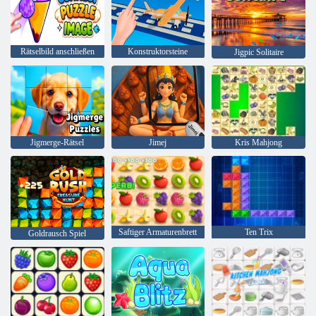
Rätselbild anschließen
Konstruktorsteine
Jigpic Solitaire
Jigmerge-Rätsel
Jimej
Kris Mahjong
Saftiger Armaturenbrett
Ten Trix
Goldrausch Spiel