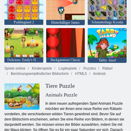
Puddingland 2
Schmetterlings Kyodai
Hinterhältiger James
Delicious: Emily's Home, Sweet Home
Backgammon Classic
Tabby -Insel
Spiele online
Kinderspiele
Logikspiele
Puzzles
Rätsel
Berührungsempfindlicher Bildschirm
HTML5
Android
Tiere Puzzle
Animals Puzzle
In dem neuen aufregenden Spiel Animals Puzzle
möchten wir Ihnen eine neue Reihe von Rätseln
vorstellen, die verschiedenen wilden Tieren gewidmet sind. Bevor Sie auf
dem Bildschirm erscheinen, sehen Sie eine Reihe von Bildern, in denen sie
dargestellt werden. Sie müssen eines der Bilder auswählen, indem Sie mit
der Maus klicken. So öffnen Sie es für ein paar Sekunden vor sich. Danach