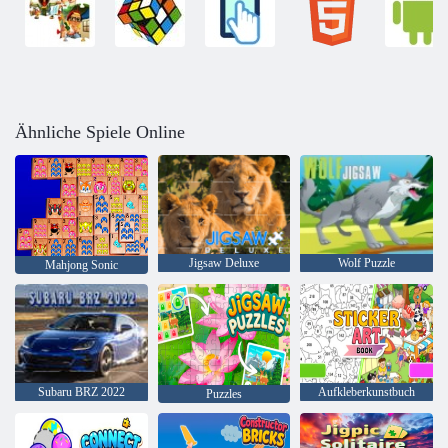
Ähnliche Spiele Online
Jigsaw Deluxe
Wolf Puzzle
Mahjong Sonic
Subaru BRZ 2022
Aufkleberkunstbuch
Puzzles