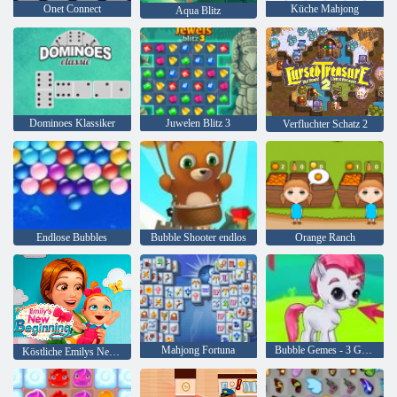
Onet Connect
Küche Mahjong
Aqua Blitz
Dominoes Klassiker
Juwelen Blitz 3
Verfluchter Schatz 2
Endlose Bubbles
Bubble Shooter endlos
Orange Ranch
Mahjong Fortuna
Bubble Gemes - 3 Gewinnt
Köstliche Emilys New Beginning