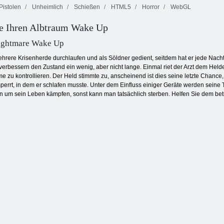
Pistolen
Unheimlich
Schießen
HTML5
Horror
WebGL
ie Ihren Albtraum Wake Up
Herr Bullet
Stickman
online
Shooter 2
Tanki online
ightmare Wake Up
hrere Krisenherde durchlaufen und als Söldner gedient, seitdem hat er jede Nacht 
verbessern den Zustand ein wenig, aber nicht lange. Einmal riet der Arzt dem Held
zu kontrollieren. Der Held stimmte zu, anscheinend ist dies seine letzte Chance,
rrt, in dem er schlafen musste. Unter dem Einfluss einiger Geräte werden seine Trä
 um sein Leben kämpfen, sonst kann man tatsächlich sterben. Helfen Sie dem bet