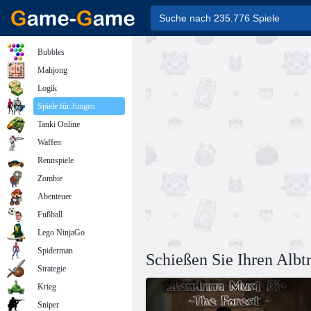
Bubbles
Mahjong
Logik
Spiele für Jungen
Tanki Online
Waffen
Rennspiele
Zombie
Abenteuer
Fußball
Lego NinjaGo
Spiderman
Schießen Sie Ihren Alb
Strategie
Krieg
Sniper