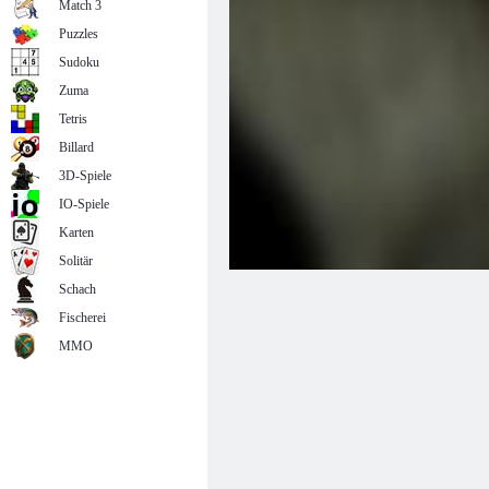
Match 3
Puzzles
Sudoku
Zuma
Tetris
Billard
3D-Spiele
IO-Spiele
Karten
Solitär
Schach
Fischerei
MMO