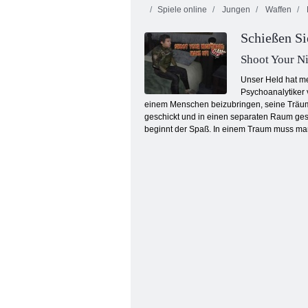
Spiele online
Jungen
Waffen
Schießen S
Shoot Your N
Unser Held hat me
Psychoanalytiker 
einem Menschen beizubringen, seine Träume 
Escape Strange Girl’s House 2
geschickt und in einen separaten Raum gespe
beginnt der Spaß. In einem Traum muss man