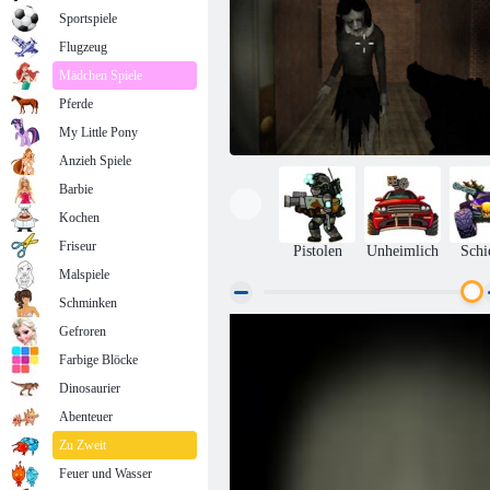
Sportspiele
Flugzeug
Mädchen Spiele
Pferde
My Little Pony
Anzieh Spiele
Barbie
Kochen
Friseur
Pistolen
Unheimlich
Schi
Malspiele
Schminken
Gefroren
Slendrina muss den Wald sterben
Farbige Blöcke
Dinosaurier
Abenteuer
Zu Zweit
Feuer und Wasser