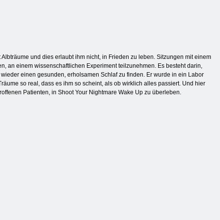
Albträume und dies erlaubt ihm nicht, in Frieden zu leben. Sitzungen mit einem
en, an einem wissenschaftlichen Experiment teilzunehmen. Es besteht darin,
 wieder einen gesunden, erholsamen Schlaf zu finden. Er wurde in ein Labor
ume so real, dass es ihm so scheint, als ob wirklich alles passiert. Und hier
roffenen Patienten, in Shoot Your Nightmare Wake Up zu überleben.