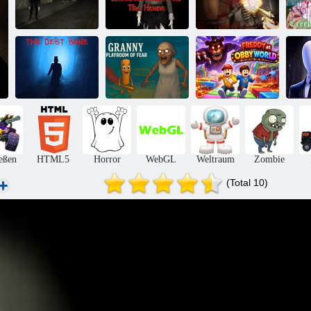
Slenderman
Slendrina muss
muss sterben:
das Haus
Amnesia: Echter
Gr
Stille Straßen
sterben
U-Bahn-Horror
Oma-
Der
Spielzimmer der
Freddy bei
Schuldenknochen
Angst
Obby World
De
eßen
HTML5
Horror
WebGL
Weltraum
Zombie
(Total 10)