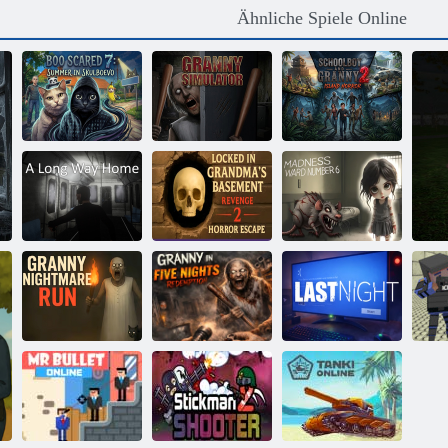
Ähnliche Spiele Online
Schüler und
Boo Scared 7:
Oma 2:
Sommer in
Überleben im
Skulboevo
Oma-Simulator
Wald
Eingesperrt in
Grandma’s
Basement
Ein langer Weg
Revenge 2
Wahnsinnsstation
nach Hause
Horror Escape
Nummer 6
Oma in Five
Oma-
Nights
LETZTE
Blo
Albtraumlauf
Redemption
NACHT!