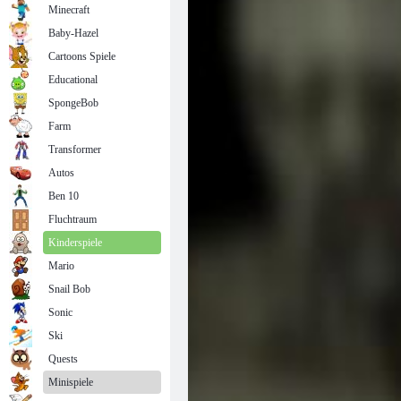
Minecraft
Baby-Hazel
Cartoons Spiele
Educational
SpongeBob
Farm
Transformer
Autos
Ben 10
Fluchtraum
Kinderspiele
Mario
Snail Bob
Sonic
Ski
Quests
Minispiele