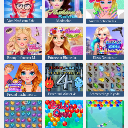
Vom Nerd zum Fab: Prom Edition
Modesalon
Audrey Schönheitssalon
Beauty Influencer Make-up-Tipps
Prinzessin Blumenkrone
Elizas Neonfrisur
Feuer und Wasser 4: Kristalltempel
Schmetterlings Kyodai
Freund macht mein Make-up