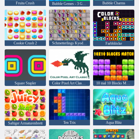
Fruita Crush
Bubble Charms
Bubble Gemes - 3 Gewinnt
Cookie Crush 2
Schmetterlings Kyodai HD
Farbblöcke
Square Stapler
Color Pixel Art Classic Classic
10 mal 10 Blocks Match
Ten Trix
Aqua Blitz
Saftiger Armaturenbrett