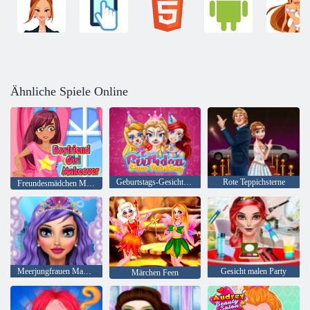
Ähnliche Spiele Online
Geburtstags-Gesichts-Malerei
Rote Teppichsterne
Freundesmädchen Makeover
Meerjungfrauen Makeup Salon
Gesicht malen Party
Märchen Feen