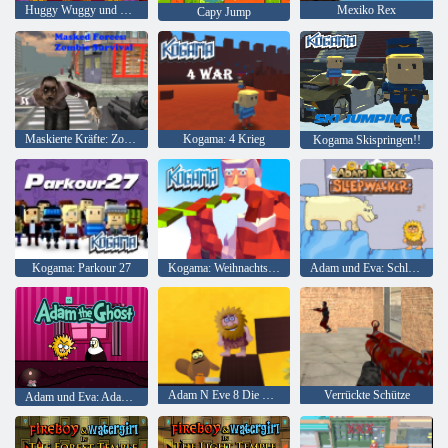
Huggy Wuggy und Kissy Missy
Mexiko Rex
Capy Jump
Maskierte Kräfte: Zombie-Überleben
Kogama: 4 Krieg
Kogama Skispringen!!
Kogama: Parkour 27
Kogama: Weihnachtsparkour
Adam und Eva: Schlafwandler
Adam N Eve 8 Die Liebesquest
Verrückte Schütze
Adam und Eva: Adam der Geist