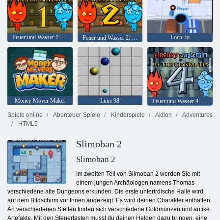
Feuer und Wasser 1: Waldtempel
Loch. io
Feuer und Wasser 2: Lichttempel
Money Mover Maker
Linie 98
Feuer und Wasser 4: Kristalltempel
Spiele online
Abenteuer-Spiele
Kinderspiele
Aktion
Adventures
HTML5
Slimoban 2
Slimoban 2
Im zweiten Teil von Slimoban 2 werden Sie mit
einem jungen Archäologen namens Thomas
verschiedene alte Dungeons erkunden. Die erste unterirdische Halle wird
auf dem Bildschirm vor Ihnen angezeigt. Es wird deinen Charakter enthalten.
An verschiedenen Stellen finden sich verschiedene Goldmünzen und antike
Artefakte. Mit den Steuertasten musst du deinen Helden dazu bringen, eine