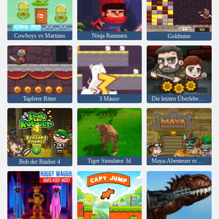
Cowboys vs Martians
Ninja Ranmaru
Goldmine
Tapferer Ritter
3 Mäuse
Die letzten Überlebenden
Tiger Simulator 3d
Maya-Abenteuer remastered
Bob der Räuber 4