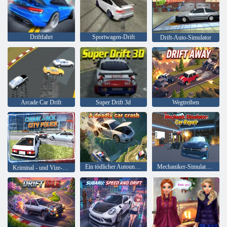
Driftfahrt
Sportwagen-Drift
Drift-Auto-Simulator
Arcade Car Drift
Super Drift 3d
Wegtreiben
Ein tödlicher Autounfall
Mechaniker-Simulator: Autoreparatur
Kriminal - und Vize-Stadtpolizei