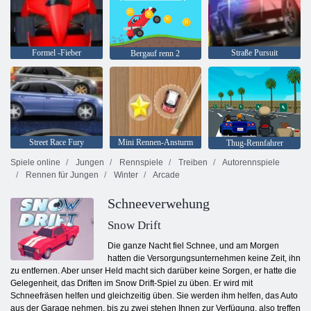
Formel -Fieber
Straße Pursuit
Bergauf renn 2
Street Race Fury
Mini Rennen-Ansturm
Thug-Rennfahrer
Spiele online
Jungen
Rennspiele
Treiben
Autorennspiele
Rennen für Jungen
Winter
Arcade
Schneeverwehung
Snow Drift
Die ganze Nacht fiel Schnee, und am Morgen
hatten die Versorgungsunternehmen keine Zeit, ihn
zu entfernen. Aber unser Held macht sich darüber keine Sorgen, er hatte die
Gelegenheit, das Driften im Snow Drift-Spiel zu üben. Er wird mit
Schneefräsen helfen und gleichzeitig üben. Sie werden ihm helfen, das Auto
aus der Garage nehmen, bis zu zwei stehen Ihnen zur Verfügung, also treffen