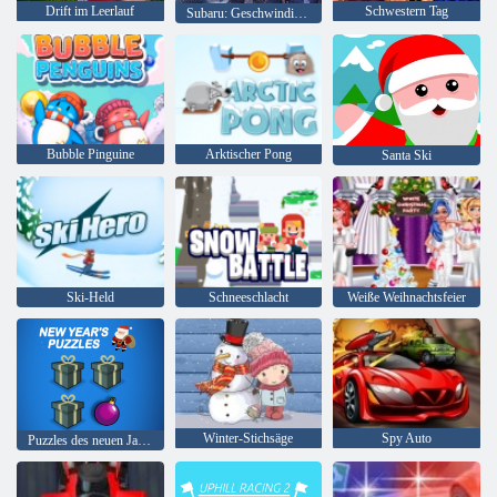
Drift im Leerlauf
Schwestern Tag
Subaru: Geschwindigkeit und Drift
Bubble Pinguine
Arktischer Pong
Santa Ski
Ski-Held
Schneeschlacht
Weiße Weihnachtsfeier
Winter-Stichsäge
Spy Auto
Puzzles des neuen Jahres