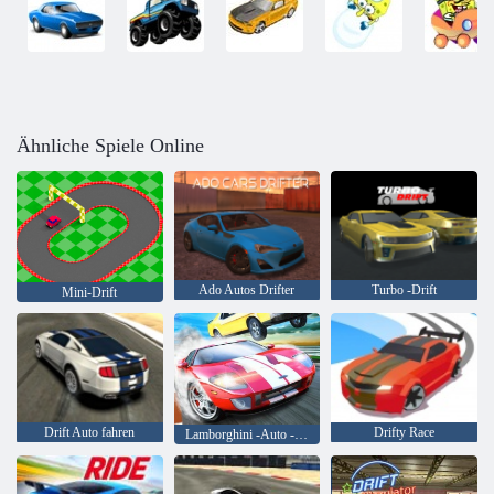
Ähnliche Spiele Online
Ado Autos Drifter
Turbo -Drift
Mini-Drift
Drift Auto fahren
Drifty Race
Lamborghini -Auto -Drift