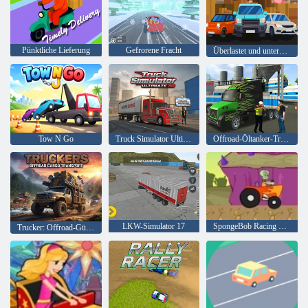
Pünktliche Lieferung
Gefrorene Fracht
Überlastet und unterqualifiziert
Tow N Go
Truck Simulator Ultimate 3D
Offroad-Öltanker-Transporter-LKW-Simulator
LKW-Simulator 17
SpongeBob Racing Turnier
Trucker: Offroad-Gütertransport