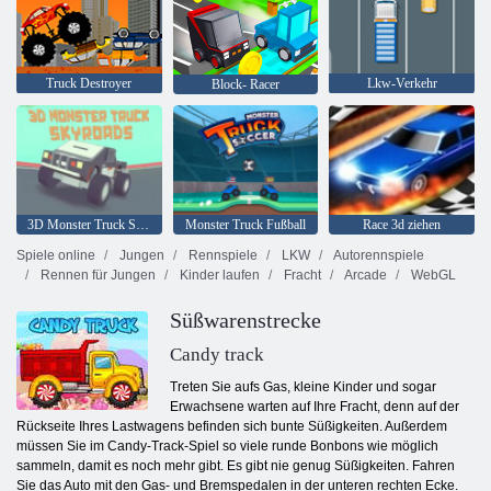
Truck Destroyer
Lkw-Verkehr
Block- Racer
3D Monster Truck Skyroads
Monster Truck Fußball
Race 3d ziehen
Spiele online
Jungen
Rennspiele
LKW
Autorennspiele
Rennen für Jungen
Kinder laufen
Fracht
Arcade
WebGL
Süßwarenstrecke
Candy track
Treten Sie aufs Gas, kleine Kinder und sogar
Erwachsene warten auf Ihre Fracht, denn auf der
Rückseite Ihres Lastwagens befinden sich bunte Süßigkeiten. Außerdem
müssen Sie im Candy-Track-Spiel so viele runde Bonbons wie möglich
sammeln, damit es noch mehr gibt. Es gibt nie genug Süßigkeiten. Fahren
Sie das Auto mit den Gas- und Bremspedalen in der unteren rechten Ecke.