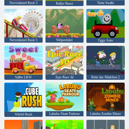
Nervenkitzel Rush 3
Nette Straße
Rallye Racer
Nervenkitzel Rush 5
Welpenfahrt
Eggy Auto
Süßer LKW
Epic Race 3d
Rette das Mädchen 2
Labubu Skate Parkour
Labubu Zombie Miner
Würfel Rush