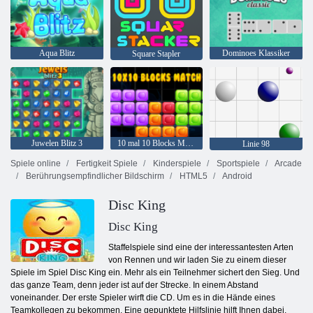
Aqua Blitz
Dominoes Klassiker
Square Stapler
Juwelen Blitz 3
10 mal 10 Blocks Match
Linie 98
Spiele online
Fertigkeit Spiele
Kinderspiele
Sportspiele
Arcade
Berührungsempfindlicher Bildschirm
HTML5
Android
Disc King
Disc King
Staffelspiele sind eine der interessantesten Arten
von Rennen und wir laden Sie zu einem dieser
Spiele im Spiel Disc King ein. Mehr als ein Teilnehmer sichert den Sieg. Und
das ganze Team, denn jeder ist auf der Strecke. In einem Abstand
voneinander. Der erste Spieler wirft die CD. Um es in die Hände eines
Teamkollegen zu bekommen. Eine gepunktete Hilfslinie hilft Ihnen dabei.