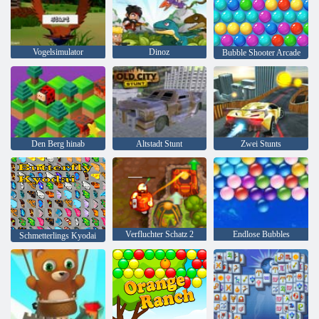
Vogelsimulator
Dinoz
Bubble Shooter Arcade
Den Berg hinab
Altstadt Stunt
Zwei Stunts
Verfluchter Schatz 2
Endlose Bubbles
Schmetterlings Kyodai