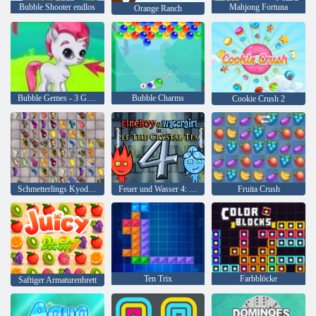
Bubble Shooter endlos
Mahjong Fortuna
Orange Ranch
Bubble Gemes - 3 Gewinnt
Bubble Charms
Cookie Crush 2
Schmetterlings Kyodai HD
Feuer und Wasser 4: Kristalltempel
Fruita Crush
Ten Trix
Farbblöcke
Saftiger Armaturenbrett