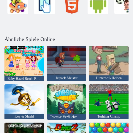
Ähnliche Spiele Online
Jetpack Meister
Hinterhof- Helden
Baby Hazel Beach Party
Key & Shield
Torhüter Champ
Totemia: Verfluchte Murmeln