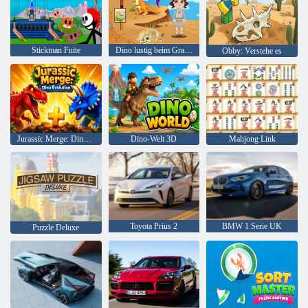
Stickman Fnite
Dino lustig beim Graben
Obby: Verstehe es
Jurassic Merge: Dino Evolution
Dino-Welt 3D
Mahjong Link
Toyota Prius 2
BMW 1 Serie UK
Puzzle Deluxe