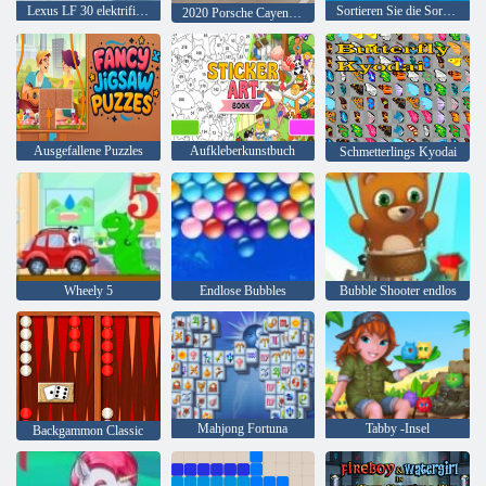
Lexus LF 30 elektrifiziert
Sortieren Sie die Sortierung des Master-Puzzles
2020 Porsche Cayenne GTS
Ausgefallene Puzzles
Aufkleberkunstbuch
Schmetterlings Kyodai
Wheely 5
Endlose Bubbles
Bubble Shooter endlos
Mahjong Fortuna
Tabby -Insel
Backgammon Classic