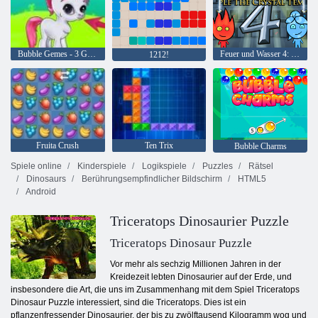
Bubble Gemes - 3 Gewinnt
Feuer und Wasser 4: Kristalltempel
1212!
Fruita Crush
Ten Trix
Bubble Charms
Spiele online
Kinderspiele
Logikspiele
Puzzles
Rätsel
Dinosaurs
Berührungsempfindlicher Bildschirm
HTML5
Android
Triceratops Dinosaurier Puzzle
Triceratops Dinosaur Puzzle
Vor mehr als sechzig Millionen Jahren in der
Kreidezeit lebten Dinosaurier auf der Erde, und
insbesondere die Art, die uns im Zusammenhang mit dem Spiel Triceratops
Dinosaur Puzzle interessiert, sind die Triceratops. Dies ist ein
pflanzenfressender Dinosaurier, der bis zu zwölftausend Kilogramm wog und