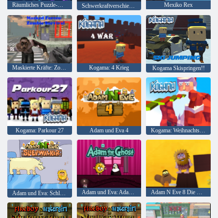
Räumliches Puzzle-Abenteuer mit umgekehrter Schwerkraft
Mexiko Rex
Schwerkraftverschiebung
Maskierte Kräfte: Zombie-Überleben
Kogama: 4 Krieg
Kogama Skispringen!!
Kogama: Parkour 27
Adam und Eva 4
Kogama: Weihnachtsparkour
Adam und Eva: Adam der Geist
Adam N Eve 8 Die Liebesquest
Adam und Eva: Schlafwandler