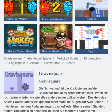
Feuer und Wasser 1: Waldtempel
Loch. io
Feuer und Wasser 2: Lichttempel
Money Mover Maker
Bob der Räuber 5: Tempelabenteuer
Vex 4
Spiele online
Abenteuer-Spiele
Fertigkeit Spiele
Kinderspiele
Logikspiele
Aktion
Schwerkraft
Arcade
Gravisquare
Gravisquare
Die Schwerkraft ist die Kraft, die uns auf dem
Boden hält und alles herunterfallen lässt. Wenn sie
nicht wäre, würden wir wie alles andere in der Luft schweben. Der Held des
Spiels Gravisquare ist ein quadratischer Mann mit Augen auf zwei Beinen. Er
möchte zum runden Portal gelangen, das auf jeder Ebene seinen Standort
ändert. Um dorthin zu gelangen, müssen Sie mehrere Quadrate mit