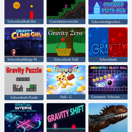
Schwerkraftball-Herausforderung
Gravitationsverschiebung
Schwerkraftgeschwindigkeit
Schwerkraftkletge Mädchen
Schwerkraft Null
Schwerkraft
Null - G
Geometrie: Schwarze Kugel
Schwerkraft-Puzzle