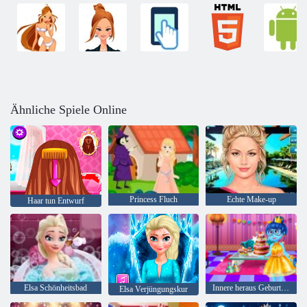
Ähnliche Spiele Online
Princess Fluch
Echte Make-up
Haar tun Entwurf
Elsa Schönheitsbad
Innere heraus Geburtstagsfeier
Elsa Verjüngungskur