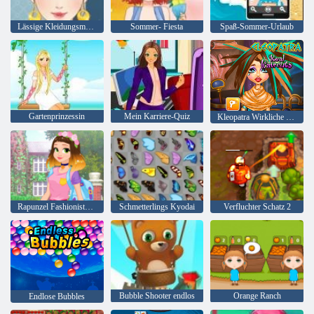
Lässige Kleidungsmode
Sommer- Fiesta
Spaß-Sommer-Urlaub
Gartenprinzessin
Mein Karriere-Quiz
Kleopatra Wirkliche Haarschnitte
Rapunzel Fashionista auf dem Sprung
Schmetterlings Kyodai
Verfluchter Schatz 2
Bubble Shooter endlos
Orange Ranch
Endlose Bubbles