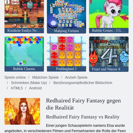
Köstliche Emilys New Beginning
Bubble Gemes - 3 Gewinnt
Mahjong Fortuna
Bubble Charms
Puddingland 2
Feuer und Wasser 4: Kristalltempel
Spiele online
Mädchen Spiele
Anzieh Spiele
Schminken (Make Up)
Berührungsempfindlicher Bildschirm
HTML5
Android
Redhaired Fairy Fantasy gegen
die Realität
Redhaired Fairy Fantasy vs Reality
Einer jungen Schauspielerin namens Elsa wurde
angeboten, in verschiedenen Filmen und Fernsehserien die Rolle der Feen