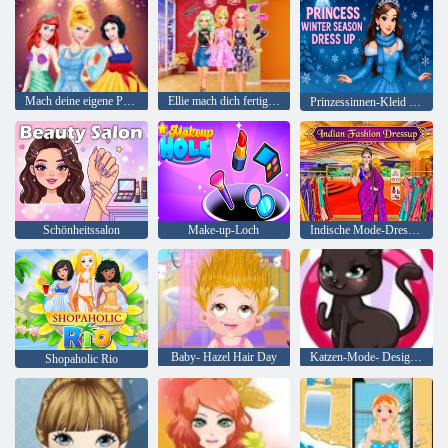
Mach deine eigene Prinzessin
Ellie mach dich fertig mit mir 2
Prinzessinnen-Kleid für die Wintersaison
Schönheitssalon
Make-up-Loch
Indische Mode-Dressup
Baby- Hazel Hair Day
Katzen-Mode- Designer
Shopaholic Rio