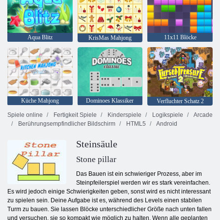
Aqua Blitz
11x11 Blöcke
KrisMas Mahjong
Küche Mahjong
Dominoes Klassiker
Verfluchter Schatz 2
Spiele online
Fertigkeit Spiele
Kinderspiele
Logikspiele
Arcade
Berührungsempfindlicher Bildschirm
HTML5
Android
Steinsäule
Stone pillar
Das Bauen ist ein schwieriger Prozess, aber im
Steinpfeilerspiel werden wir es stark vereinfachen.
Es wird jedoch einige Schwierigkeiten geben, sonst wird es nicht interessant
zu spielen sein. Deine Aufgabe ist es, während des Levels einen stabilen
Turm zu bauen. Sie lassen Blöcke unterschiedlicher Größe nach unten fallen
und versuchen, sie so kompakt wie möglich zu halten. Wenn alle geplanten