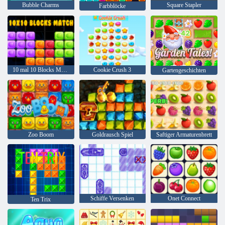
Bubble Charms
Square Stapler
Farbblöcke
10 mal 10 Blocks Match
Cookie Crush 3
Gartengeschichten
Zoo Boom
Goldrausch Spiel
Saftiger Armaturenbrett
Schiffe Versenken
Onet Connect
Ten Trix