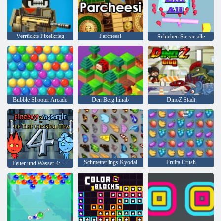
Verrückte Pixelkrieg
Parcheesi
Schieben Sie sie alle
Bubble Shooter Arcade
Den Berg hinab
DinoZ Stadt
Schmetterlings Kyodai
Fruita Crush
Feuer und Wasser 4: Kristalltempel