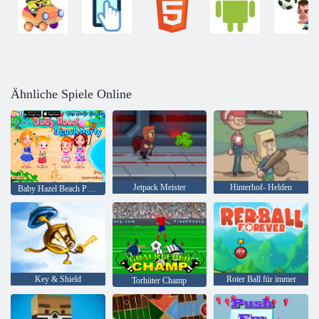
Ähnliche Spiele Online
Jetpack Meister
Hinterhof- Helden
Baby Hazel Beach Party
Key & Shield
Roter Ball für immer
Torhüter Champ