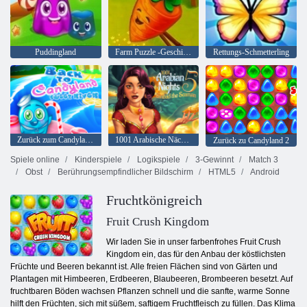
Puddingland
Farm Puzzle -Geschichte
Rettungs-Schmetterling
Zurück zum Candyland Sweet River
1001 Arabische Nächte 5: Sinbad der Seemann
Zurück zu Candyland 2
Spiele online
Kinderspiele
Logikspiele
3-Gewinnt
Match 3
Obst
Berührungsempfindlicher Bildschirm
HTML5
Android
Fruchtkönigreich
Fruit Crush Kingdom
Wir laden Sie in unser farbenfrohes Fruit Crush
Kingdom ein, das für den Anbau der köstlichsten
Früchte und Beeren bekannt ist. Alle freien Flächen sind von Gärten und
Plantagen mit Himbeeren, Erdbeeren, Blaubeeren, Brombeeren besetzt. Auf
fruchtbaren Böden wachsen Pflanzen schnell und die sanfte, warme Sonne
hilft den Früchten, sich mit süßem, saftigem Fruchtfleisch zu füllen. Das Klima