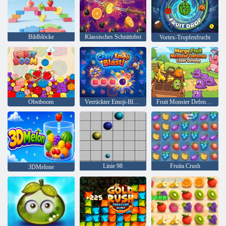
Bildblöcke
Klassisches Schnittobst
Vortex-Tropfenfrucht
Obstboom
Verrückter Emoji-Blast!
Fruit Monster Defense Tower Defense zusammenführen
Linie 98
Fruita Crush
3DMelone