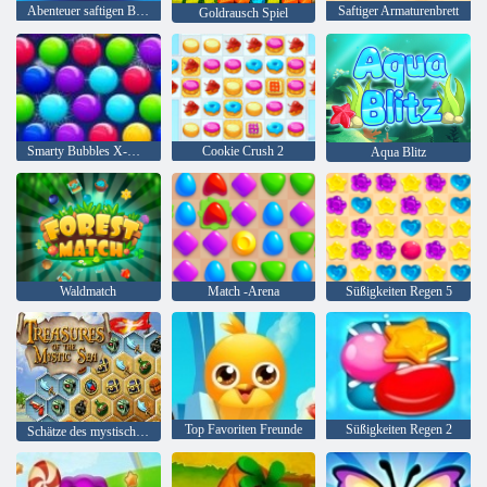
Abenteuer saftigen Beeren
Saftiger Armaturenbrett
Goldrausch Spiel
Smarty Bubbles X-Mas
Cookie Crush 2
Aqua Blitz
Waldmatch
Match -Arena
Süßigkeiten Regen 5
Top Favoriten Freunde
Süßigkeiten Regen 2
Schätze des mystischen Meeres