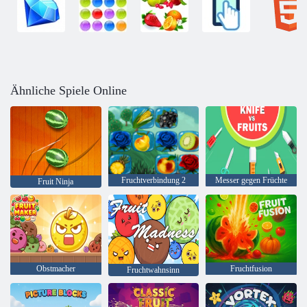
Ähnliche Spiele Online
Fruchtverbindung 2
Messer gegen Früchte
Fruit Ninja
Obstmacher
Fruchtfusion
Fruchtwahnsinn