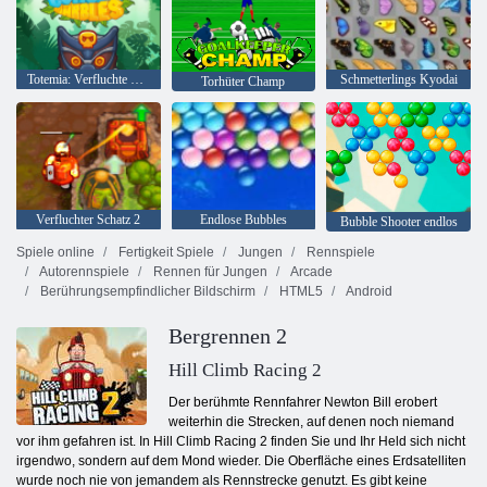
Totemia: Verfluchte Murmeln
Schmetterlings Kyodai
Torhüter Champ
Verfluchter Schatz 2
Endlose Bubbles
Bubble Shooter endlos
Spiele online
Fertigkeit Spiele
Jungen
Rennspiele
Autorennspiele
Rennen für Jungen
Arcade
Berührungsempfindlicher Bildschirm
HTML5
Android
Bergrennen 2
Hill Climb Racing ‏ 2
Der berühmte Rennfahrer Newton Bill erobert
weiterhin die Strecken, auf denen noch niemand
vor ihm gefahren ist. In Hill Climb Racing 2 finden Sie und Ihr Held sich nicht
irgendwo, sondern auf dem Mond wieder. Die Oberfläche eines Erdsatelliten
wurde noch nie von jemandem als Rennstrecke genutzt. Es gibt keine