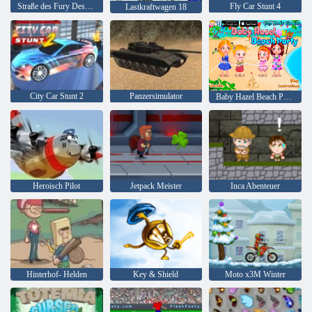
Straße des Fury Desert Strike
Fly Car Stunt 4
Lastkraftwagen 18
City Car Stunt 2
Panzersimulator
Baby Hazel Beach Party
Heroisch Pilot
Jetpack Meister
Inca Abenteuer
Hinterhof- Helden
Key & Shield
Moto x3M Winter