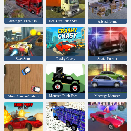
Lastwagen: Euro American Tour
Real City Truck Simulator
Altstadt Stunt
Zwei Stunts
Crashy Chasy
Straße Pursuit
Monster Truck Forest-Lieferung
Mächtige Motoren
Mini Rennen-Ansturm