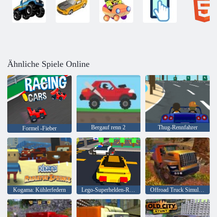
Ähnliche Spiele Online
Bergauf renn 2
Thug-Rennfahrer
Formel -Fieber
Kogama: Kühlerfedern
Lego-Superhelden-Rennen
Offroad Truck Simulator Hill Climb