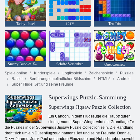
Tabby -Insel
Ten Trix
1212!
Smarty Bubbles X-Mas
Schiffe Versenken
Onet Connect
Spiele online
Kinderspiele
Logikspiele
Zeichenspiele
Puzzles
Rätsel
Berührungsempfindlicher Bildschirm
HTML5
Android
Super Flügel Jett und seine Freunde
Superwings Puzzle-Sammlung
Superwings Jigsaw Puzzle Collection
Ein Cartoon, in dem Flugzeuge die Hauptfiguren
sind, genannt Super Wings, wird die Grundlage für
die Puzzles in der Superwings Jigsaw Puzzle Collection sein. Die Handlung
dreht sich um ein Düsenflugzeug namens Jett und seine Freunde: Donnie,
Dizzy, Jerome, Jerry, Paul und andere Flugzeuge und Hubschrauber, sowohl