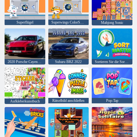
Superflügel
Superwings ColorSwitch
Mahjong Sonic
2020 Porsche Cayenne GTS
Subaru BRZ 2022
Sortieren Sie die Sortierung des Master-Puzzles
Rätselbild anschließen
Pop-Tap
Aufkleberkunstbuch