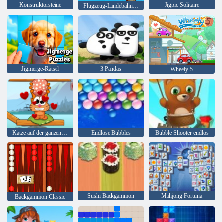
Konstruktorsteine
Jigpic Solitaire
Flugzeug-Landebahn-Puzzle
Jigmerge-Rätsel
3 Pandas
Wheely 5
Katze auf der ganzen Welt - Alpenseen
Endlose Bubbles
Bubble Shooter endlos
Sushi Backgammon
Mahjong Fortuna
Backgammon Classic