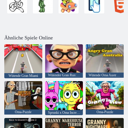
Ähnliche Spiele Online
Wütender Gran Run: Grannywood
Wütende Oma Australien
Wütende Gran Miami
Oma-Puzzle
Oma-Puzzle
Sprunki x Oma Incredibox