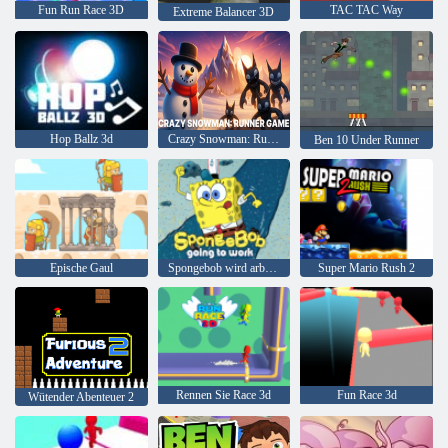
Fun Run Race 3D
TAC TAC Way
Extreme Balancer 3D
Hop Ballz 3d
Crazy Snowman: Runner-Spiel
Ben 10 Under Runner
Epische Gaul
Spongebob wird arbeiten
Super Mario Rush 2
Rennen Sie Race 3d
Fun Race 3d
Wütender Abenteuer 2