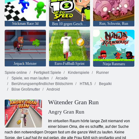
Stickman Race 3d
Run, Schwein, Run
Ben 10 gegen Geschwindigkeit
Jetpack Meister
Euro-Fußball-Sprint
Ninja Ranmaru
Spiele online
Fertigkeit Spiele
Kinderspiele
Runner
Spiele, wo man laufen
Arcade
Berührungsempfindlicher Bildschirm
HTML5
Begalki
Böse Großmutter
Android
Wütender Gran Run
Angry Gran Run
Im virtuellen Raum hörte lange Zeit niemand von
einer bösen Oma, die es schaffte, auf der Suche
nach den notwendigen Drogen fast um die ganze Welt zu laufen. Keine
Sorge, der Lauf hat ihr gut getan, die alte Frau fühlt sich großartig und ist