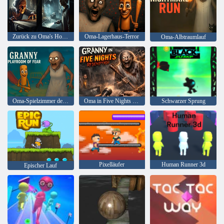
Zurück zu Oma's House 2
Oma-Lagerhaus-Terror
Oma-Albtraumlauf
Oma-Spielzimmer der Angst
Oma in Five Nights Redemption
Schwarzer Sprung
Pixelläufer
Human Runner 3d
Epischer Lauf