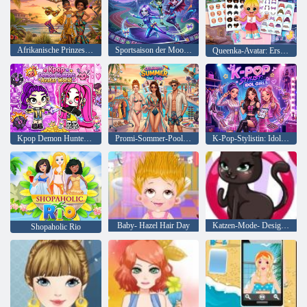
Afrikanische Prinzessinnen: Style Island
Sportsaison der Moon League
Queenka-Avatar: Erstelle einen Charakter
Kpop Demon Hunters Avatar World
Promi-Sommer-Poolparty
K-Pop-Stylistin: Idol Girls
Baby- Hazel Hair Day
Katzen-Mode- Designer
Shopaholic Rio