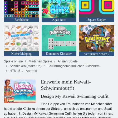
Farbblöcke
Square Stapler
Aqua Blitz
Küche Mahjong
Dominoes Klassiker
Verfluchter Schatz 2
Spiele online
Mädchen Spiele
Anzieh Spiele
Schminken (Make Up)
Berührungsempfindlicher Bildschirm
HTML5
Android
Entwerfe mein Kawaii-
Schwimmoutfit
Design My Kawaii Swimming Outfit
Eine Gruppe von Freundinnen von Mädchen fährt
heute an die Küste zu einem der Strände, um sich zu entspannen und Spaß
zu haben. In Design My Kawaii Swimming Outfit helfen Sie jedem von ihnen,