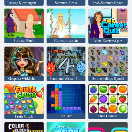
Lässige Kleidungsmode
Sommer- Fiesta
Spaß-Sommer-Urlaub
Princess Fluch
Gartenprinzessin
Mein Karriere-Quiz
Kleopatra Wirkliche Haarschnitte
Feuer und Wasser 4: Kristalltempel
Schmetterlings Kyodai
Ten Trix
Onet Connect
Fruita Crush