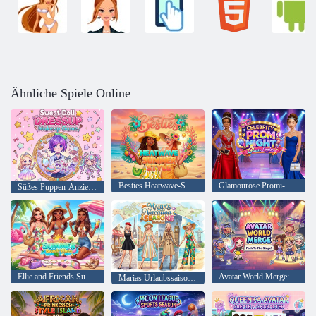
Ähnliche Spiele Online
Besties Heatwave-Sommerstil
Glamouröse Promi-Ballabend-Looks
Süßes Puppen-Anzieh-Make-up-Spiel
Ellie and Friends Summer Beach Vibes
Avatar World Merge: Der Weg zur Bühne!
Marias Urlaubssaison-Kleidung