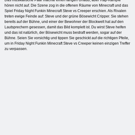
Das musikalische Paar machte einen langen Urlaub, aber Rap-Kämpfe
hören nicht auf. Die Szene zog in die offenen Räume von Minecraft und das
Spiel Friday Night Funkin Minecraft Steve vs Creeper erschien. Als Rivalen
treten ewige Feinde auf: Steve und der grüne Bösewicht Cripper. Sie stehen
bereits auf der Bühne, und einer der Bewohner der Blockwelt hat auf den
Lautsprechern gesessen, damit das Bild komplett ist. Du wirst Steve helfen
und das ist natürlich, der Bösewicht muss bestraft werden, sogar auf der
Bühne. Seien Sie vorsichtig und tippen Sie geschickt auf die richtigen Pfeile,
um in Friday Night Funkin Minecraft Steve vs Creeper keinen einzigen Treffer
zu verpassen.