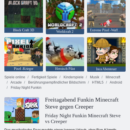
Block Craft 3D
Extreme Pixel -Waffen -Apokalypse 3
Worldcraft 2
Pixel -Krieger
Heroisch Pilot
Inca Abenteuer
Spiele online
Fertigkeit Spiele
Kinderspiele
Musik
Minecraft
Arcade
Berührungsempfindlicher Bildschirm
HTML5
Android
Friday Night Funkin
Freitagabend Funkin Minecraft
Steve gegen Creeper
Friday Night Funkin Minecraft Steve
vs Creeper