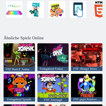
Ähnliche Spiele Online
Freitagabend Funkin Whitty aufrecht
FNF: Blutiger Meeresboden
FNF Rush E: Animation vs. Minecraft
Freitagabend Sprunki
FNF gegen Rainbow Friends
FNF: Entenjagd