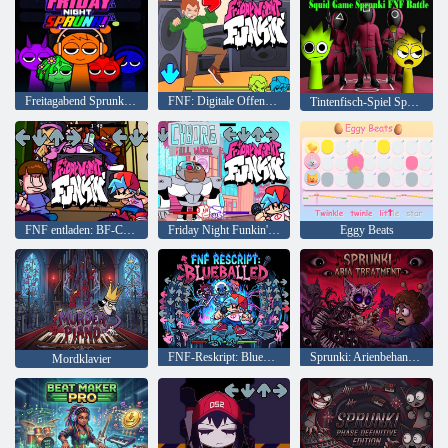
Freitagabend Sprunki V 3
FNF: Digitale Offenheit
Tintenfisch-Spiel Sprunki FNF Battle
FNF entladen: BF-Cover
Friday Night Funkin' vs Cyborg: Ganze Woche
Eggy Beats
FNF-Reskript: Blueballed
Sprunki: Arienbehandlung
Mordklavier