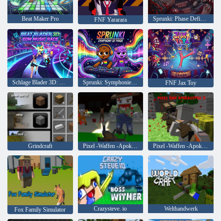
Beat Maker Pro
Sprunki: Phase Definitive Edition
FNF Yararara
Schlage Blader 3D: EDM-Musikrennen
Sprunki: Symphonie des Stolzes
FNF Jax Toy
Grindcraft
Pixel -Waffen -Apokalypse 6
Pixel -Waffen -Apokalypse 2
Crazysteve. io
Welthandwerk
Fox Family Simulator