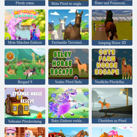
Pferde reiten
Ritter und Prinzessinnen
Mein Pferd ist unglaublich
Mein Märchen Einhorn
Tierfamilie Tiersimulator 3D
Jumping Horse 3D
Bergauf 9
Seides Pferd flieht
Niedliche Pferdeflucht auf dem Bauernhof
Baby-Einhorn verkleiden
Überleben zu Pferd
Seltsame Pferderettung