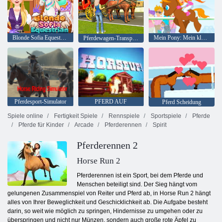
Blonde Sofia Equestrian
Mein Pony: Mein kleines Rennen
Pferdewagen-Transport-Taxi-Spiel
Pferdesport-Simulator
PFERD AUF
Pferd Scheidung
Spiele online
Fertigkeit Spiele
Rennspiele
Sportspiele
Pferde
Pferde für Kinder
Arcade
Pferderennen
Spirit
Pferderennen 2
Horse Run 2
Pferderennen ist ein Sport, bei dem Pferde und
Menschen beteiligt sind. Der Sieg hängt vom
gelungenen Zusammenspiel von Reiter und Pferd ab, in Horse Run 2 hängt
alles von Ihrer Beweglichkeit und Geschicklichkeit ab. Die Aufgabe besteht
darin, so weit wie möglich zu springen, Hindernisse zu umgehen oder zu
überspringen und nicht nur Münzen, sondern auch große rote Äpfel zu