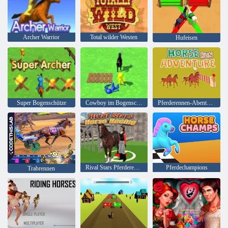
Archer Warrior
Total wilder Westen
Hufeisen
Super Bogenschütze
Cowboy im Bogenschießen
Pferderennen-Abenteuer
Rival Stars Pferderennen
Pferdechampions
Trabrennen