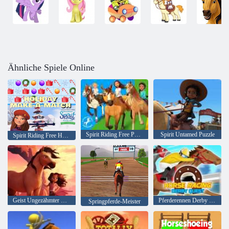
Ähnliche Spiele Online
Spirit Riding Free Puzzle
Spirit Untamed Puzzle
Spirit Riding Free Holiday Make-a-Match
Geist Ungezähmter Wilder Reiter
Pferderennen Derby Quest
Springpferde-Meister