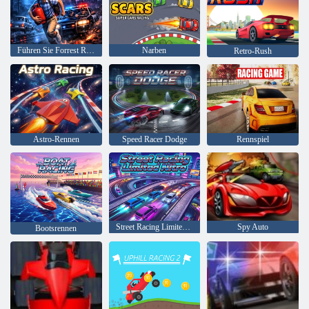
Führen Sie Forrest Run aus
Narben
Retro-Rush
Astro-Rennen
Speed Racer Dodge
Rennspiel
Street Racing Limited Nitro
Spy Auto
Bootsrennen