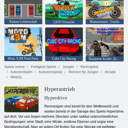
Parken Leidenschaft
Rennmonster -Trucks
LKW-Versuche
Moto X3M Pool Party
Cube City Racing
Maskierte Kräfte: Zombie-Überleben
Spiele online
Fertigkeit Spiele
Jungen
Rennspiele
Autorennbahn
Autorennspiele
Rennen für Jungen
Arcade
WebGL
Hyperantrieb
Hyperdrive
Rennwagen sind bereit für den Wettbewerb und
warten bereits in der Garage des Spiels Hyperdrive
auf dich. Vor uns liegen mehrere Strecken unter radikal unterschiedlichen
Bedingungen: eine Stadt, eine Wüste, endlose Ebenen und sogar eine
Mondlandschaft. Aber an jedem Ort finden Sie eine Strecke mit perfekter