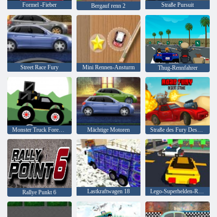
Formel -Fieber
Straße Pursuit
Bergauf renn 2
Street Race Fury
Mini Rennen-Ansturm
Thug-Rennfahrer
Monster Truck Forest-Lieferung
Mächtige Motoren
Straße des Fury Desert Strike
Lastkraftwagen 18
Lego-Superhelden-Rennen
Rallye Punkt 6