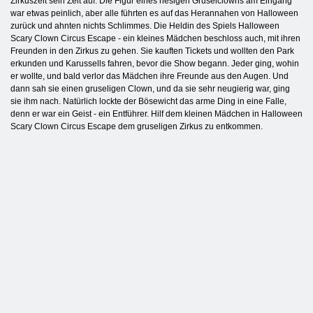
Zirkuszelt sein Zelt auf. Die Figur eines riesigen Gruselclowns am Eingang
war etwas peinlich, aber alle führten es auf das Herannahen von Halloween
zurück und ahnten nichts Schlimmes. Die Heldin des Spiels Halloween
Scary Clown Circus Escape - ein kleines Mädchen beschloss auch, mit ihren
Freunden in den Zirkus zu gehen. Sie kauften Tickets und wollten den Park
erkunden und Karussells fahren, bevor die Show begann. Jeder ging, wohin
er wollte, und bald verlor das Mädchen ihre Freunde aus den Augen. Und
dann sah sie einen gruseligen Clown, und da sie sehr neugierig war, ging
sie ihm nach. Natürlich lockte der Bösewicht das arme Ding in eine Falle,
denn er war ein Geist - ein Entführer. Hilf dem kleinen Mädchen in Halloween
Scary Clown Circus Escape dem gruseligen Zirkus zu entkommen.