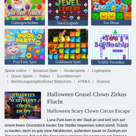
Gartengeschichten
Zoo Boom
Juwel Legende
Pool Party Spiel
Goldrausch Spiel
Schiffe Versenken
Spiele online
Breakout-Spiel
Kinderspiele
Logikspiele
Quest-Spiele
Rätsel
Durchbrennen
Berührungsempfindlicher Bildschirm
HTML5
Android
Halloween Grusel Clown Zirkus
Flucht
Halloween Scary Clown Circus Escape
Luna Park kam in der Stadt an und ließ sich auf
einem freien Grundstück nieder. Die Städter begannen sofort damit, Tickets
zu kaufen, denn es gab viele Attraktionen, außerdem baute im Zentrum ein