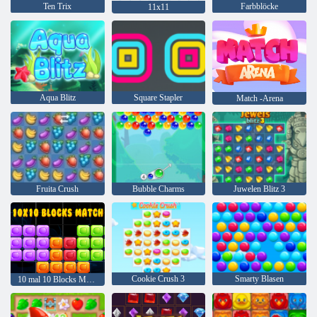
Ten Trix
Farbblöcke
11x11
Aqua Blitz
Square Stapler
Match -Arena
Fruita Crush
Bubble Charms
Juwelen Blitz 3
Cookie Crush 3
Smarty Blasen
10 mal 10 Blocks Match