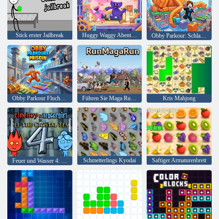
Stick erster Jailbreak
Huggy Waggy Abenteuer
Obby Parkour: Schlafende Brainrots
Obby Parkour Fluchtgefängnis
Führen Sie Maga Run aus
Kris Mahjong
Schmetterlings Kyodai
Saftiger Armaturenbrett
Feuer und Wasser 4: Kristalltempel