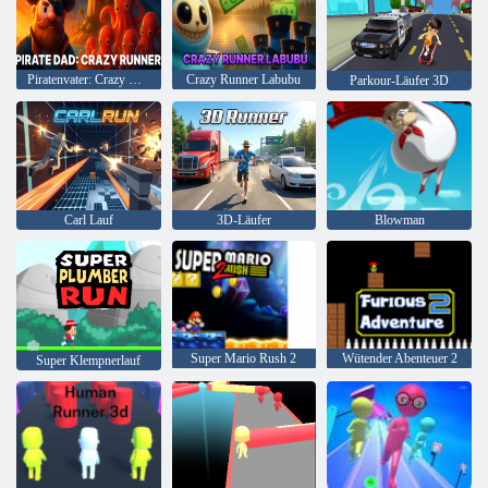
Piratenvater: Crazy Runner
Crazy Runner Labubu
Parkour-Läufer 3D
Carl Lauf
3D-Läufer
Blowman
Super Mario Rush 2
Wütender Abenteuer 2
Super Klempnerlauf