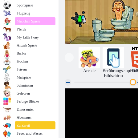
Sportspiele
Flugzeug
Mädchen Spiele
Pferde
My Little Pony
Anzieh Spiele
Barbie
Kochen
Friseur
Arcade
Berührungsempfindl
HT
Bildschirm
Malspiele
Schminken
Gefroren
Impostor Jump Skibidi Toilette
Farbige Blöcke
Dinosaurier
Abenteuer
Zu Zweit
Feuer und Wasser