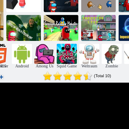
Unter uns
Unter vs. Garten
Unter uns Dieb-
M
sammle Münzen
von Banban
Puzzle
Backrooms
unter uns und
Überlebendes
rollender Riese
Regenbogenmonster
Impostor leben
W
icher
ML5
Android
Among Us
Squid Game
Weltraum
Zombie
(Total 10)