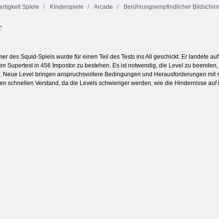
rtigkeit Spiele
Kinderspiele
Arcade
Berührungsempfindlicher Bildschir
Feuer und
r
Wasser 4:
Zwei Ball 3d
Janissary Battles
Kristalltempel
er des Squid-Spiels wurde für einen Teil des Tests ins All geschickt. Er landete au
n Supertest in 456 İmpostor zu bestehen. Es ist notwendig, die Level zu beende
en. Neue Level bringen anspruchsvollere Bedingungen und Herausforderungen mit si
en schnellen Verstand, da die Levels schwieriger werden, wie die Hindernisse auf 