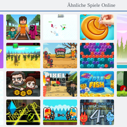
Ähnliche Spiele Online
Tintenfischspiel-
Tintenfischspiel:
Handwerksläufer
Das Duell
Dalgona Meister
Tintenfischspielhandwerk
Sprunki-
Bubble Shooter
Sahur
Tintenfischspiel
2
Die letzten
Fisch im
Überlebenden
Pixel -Krieger
Leerlauf
Rot