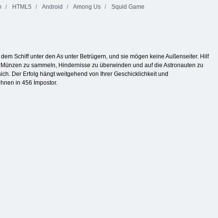
m
HTML5
Android
Among Us
Squid Game
f dem Schiff unter den As unter Betrügern, und sie mögen keine Außenseiter. Hilf
n, Münzen zu sammeln, Hindernisse zu überwinden und auf die Astronauten zu
ch. Der Erfolg hängt weitgehend von Ihrer Geschicklichkeit und
ihnen in 456 İmpostor.