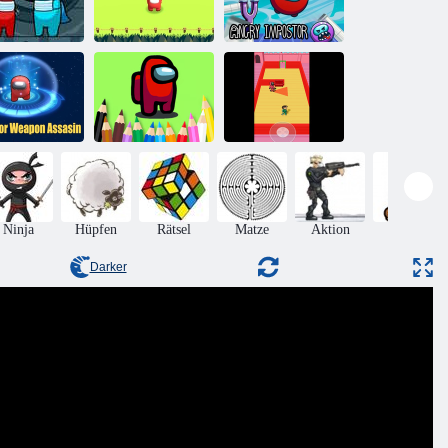
askenmann-
Betrüger-Hook-
Wütender
Abenteuer
Meister
Betrüger
Betrüger-
Malbuch: Unter
Tintenfisch-
affenmörder
uns
Scape-Spiel
Ninja
Hüpfen
Rätsel
Matze
Aktion
Mario
Darker