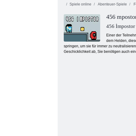
Spiele online
Abenteuer-Spiele
Fe
456 mposto
456 İmpostor
Einer der Teilnehm
dem Helden, diese
springen, um sie für immer zu neutralisier
Tintenfischspiel: Online
Geschicklichkeit ab, Sie benötigen auch ein