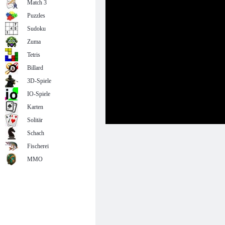
Match 3
Puzzles
Sudoku
Zuma
Tetris
Billard
3D-Spiele
IO-Spiele
Karten
Solitär
Schach
Fischerei
MMO