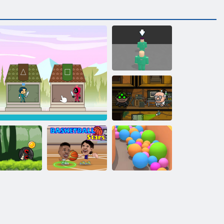
Tintenfischspiel:
Royale
Bob der Räuber
3
Ball Hero
Adventure:
er Schlagball
Tintenfischspielturmverteidigung
Basketball-Stars
Sandbälle