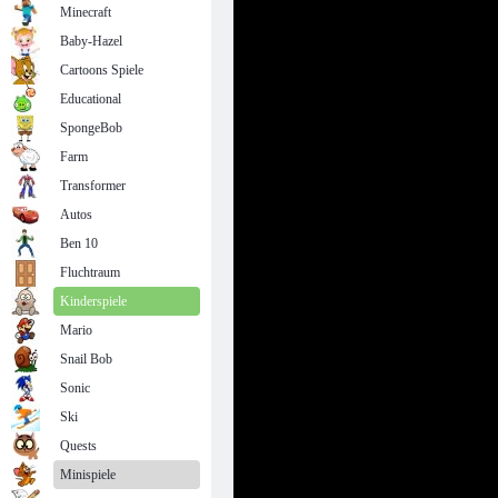
Minecraft
Baby-Hazel
Cartoons Spiele
Educational
SpongeBob
Farm
Transformer
Autos
Ben 10
Fluchtraum
Kinderspiele
Mario
Snail Bob
Sonic
Ski
Quests
Minispiele