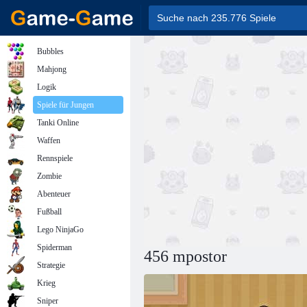
Bubbles
Mahjong
Logik
Spiele für Jungen
Tanki Online
Waffen
Rennspiele
Zombie
Abenteuer
Fußball
Lego NinjaGo
Spiderman
456 mpostor
Strategie
Krieg
Sniper