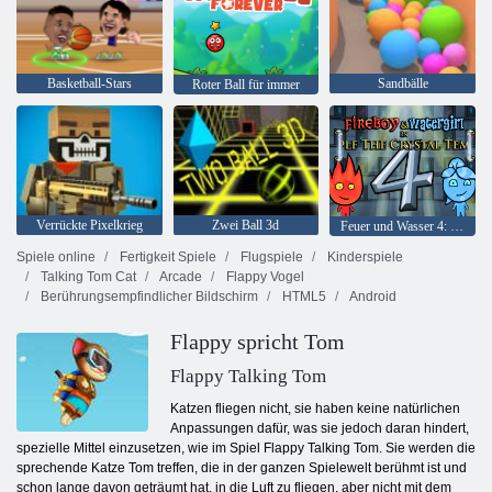
Basketball-Stars
Sandbälle
Roter Ball für immer
Verrückte Pixelkrieg
Zwei Ball 3d
Feuer und Wasser 4: Kristalltempel
Spiele online
Fertigkeit Spiele
Flugspiele
Kinderspiele
Talking Tom Cat
Arcade
Flappy Vogel
Berührungsempfindlicher Bildschirm
HTML5
Android
Flappy spricht Tom
Flappy Talking Tom
Katzen fliegen nicht, sie haben keine natürlichen
Anpassungen dafür, was sie jedoch daran hindert,
spezielle Mittel einzusetzen, wie im Spiel Flappy Talking Tom. Sie werden die
sprechende Katze Tom treffen, die in der ganzen Spielewelt berühmt ist und
schon lange davon geträumt hat, in die Luft zu fliegen, aber nicht mit dem