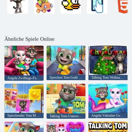
Ähnliche Spiele Online
Sprechen Tom Gold Online laufen
Talking Tom Weihnachtszeit
Angela Zwillings-Familien-Tag
Sprechender Tom Match'Up
Angela Valentine Geschichte Tiefes Wasser
Talking Tom-Unterschiede