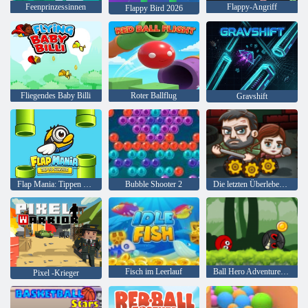
Feenprinzessinnen
Flappy-Angriff
Flappy Bird 2026
Fliegendes Baby Billi
Roter Ballflug
Gravshift
Flap Mania: Tippen Sie, um zu überleben
Bubble Shooter 2
Die letzten Überlebenden
Fisch im Leerlauf
Ball Hero Adventure: Roter Schlagball
Pixel -Krieger