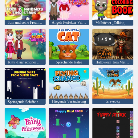
Tom und seine Freunde finden Sterne
Angela Perfekter Valentinstag
Malbücher „Talking Tom“.
Kitty -Paar schöner Valentinstag
Sprechende Katze
Halloween Tom Math Challenge
Fliegende Veränderung
GraveSky
Springende Schiffe aus dem Weltraum