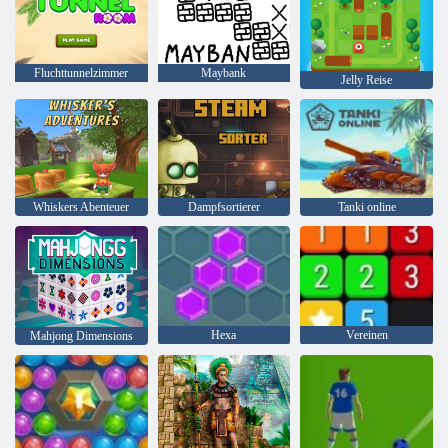
Fluchttunnelzimmer
Maybank
Jelly Reise
Whiskers Abenteuer
Dampfsortierer
Tanki online
Hexa
Vereinen
Mahjong Dimensions