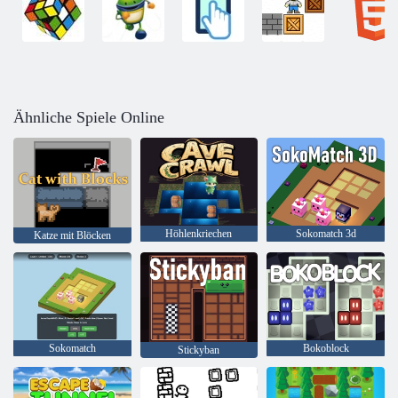
Ähnliche Spiele Online
Höhlenkriechen
Sokomatch 3d
Katze mit Blöcken
Sokomatch
Bokoblock
Stickyban