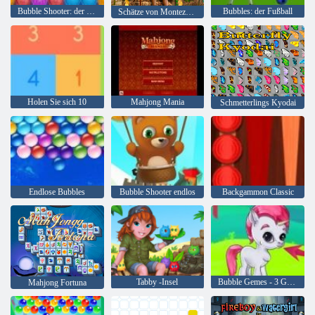
Bubble Shooter: der See
Bubbles: der Fußball
Schätze von Montezuma 2
Holen Sie sich 10
Mahjong Mania
Schmetterlings Kyodai
Endlose Bubbles
Bubble Shooter endlos
Backgammon Classic
Tabby -Insel
Bubble Gemes - 3 Gewinnt
Mahjong Fortuna