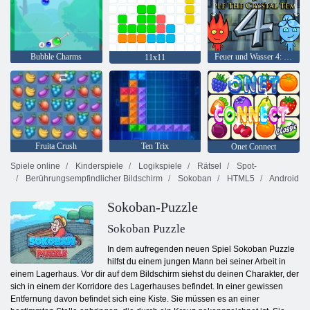
Bubble Charms
Feuer und Wasser 4: Kristalltempel
11x11
Fruita Crush
Ten Trix
Onet Connect
Spiele online
Kinderspiele
Logikspiele
Rätsel
Spot-
Berührungsempfindlicher Bildschirm
Sokoban
HTML5
Android
Sokoban-Puzzle
Sokoban Puzzle
In dem aufregenden neuen Spiel Sokoban Puzzle
hilfst du einem jungen Mann bei seiner Arbeit in
einem Lagerhaus. Vor dir auf dem Bildschirm siehst du deinen Charakter, der
sich in einem der Korridore des Lagerhauses befindet. In einer gewissen
Entfernung davon befindet sich eine Kiste. Sie müssen es an einer