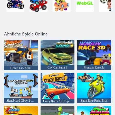
Ähnliche Spiele Online
City Car Stunt 3
Monster Race 3d
Desert City Stunt
Skateboard Obby 2 Spieler
Stunt Bike Rider Bros
Crazy Racer für 2 Spieler