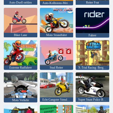
Auto-Duell stehlen
Reiter Feat
Auto-Kollisions-Meister
Biker Lane
Moto Strandfahrt
Fahrer
Extreme Radfahrer
Stud Reiter
X-Trial Racing: Bergabenteuer
Echt Gangster Simulator Grand City
Super Stunt Police Bike Simulator 3D
Moto Verkehr