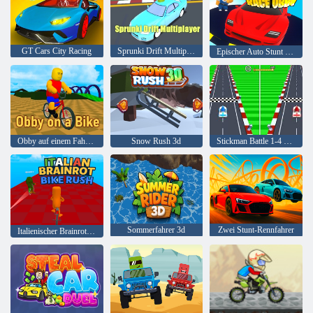
GT Cars City Racing
Sprunki Drift Multiplayer
Epischer Auto Stunt Race Obby
Obby auf einem Fahrrad
Snow Rush 3d
Stickman Battle 1-4 Spieler
Sommerfahrer 3d
Zwei Stunt-Rennfahrer
Italienischer Brainrot -Fahrradsturm