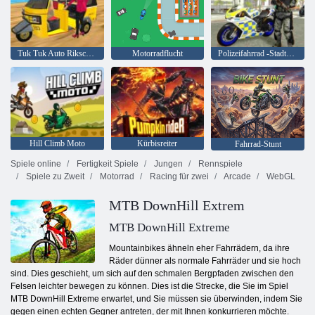
Tuk Tuk Auto Rikscha 2020
Motorradflucht
Polizeifahrrad -Stadtsimulator
Hill Climb Moto
Kürbisreiter
Fahrrad-Stunt
Spiele online
Fertigkeit Spiele
Jungen
Rennspiele
Spiele zu Zweit
Motorrad
Racing für zwei
Arcade
WebGL
MTB DownHill Extrem
MTB DownHill Extreme
Mountainbikes ähneln eher Fahrrädern, da ihre
Räder dünner als normale Fahrräder und sie hoch
sind. Dies geschieht, um sich auf den schmalen Bergpfaden zwischen den
Felsen leichter bewegen zu können. Dies ist die Strecke, die Sie im Spiel
MTB DownHill Extreme erwartet, und Sie müssen sie überwinden, indem Sie
gegen einen echten Gegner antreten, der mit Ihnen konkurrieren möchte.