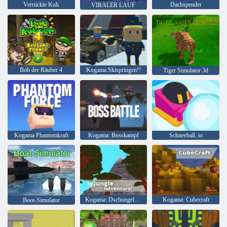
Verrückte Kuh
Dachspender
VIRALER LAUF
Bob der Räuber 4
Kogama Skispringen!!
Tiger Simulator 3d
Kogama Phantomkraft
Kogama: Bosskampf
Schneeball. io
Kogama: Dschungelabenteuer
Kogama: Cubecraft
Boot-Simulator