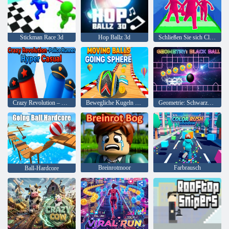
Stickman Race 3d
Hop Ballz 3d
Schließen Sie sich Clash 3D an
Crazy Revolution – Police Runner Hyper Casual
Bewegliche Kugeln gehen in die Kugel
Geometrie: Schwarze Kugel
Breinrotmoor
Farbrausch
Ball-Hardcore