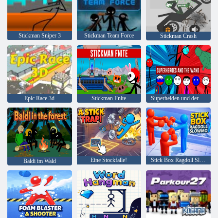
Stickman Sniper 3
Stickman Team Force
Stickman Crash
Epic Race 3d
Stickman Fnite
Superhelden und der Zauberstab
Eine Stockfalle!
Stick Box Ragdoll Slowmo
Baldi im Wald