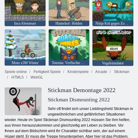
Inca Abenteuer
Hinterhof- Helden
Ninja Kid gegen Zombies
Moto x3M Winter
Totemia: Verfluchte Murmeln
Vogelsimulator
Spiele online
Fertigkeit Spiele
Kinderspiele
Arcade
Stickman
HTML5
WebGL
Stickman Demontage 2022
Stickman Dismounting 2022
Sehr oft findet sich unser Lieblingsheld Stickman in
ungewöhnlichen und gefährlichen Situationen
wieder. Heute im Spiel Stickman Dismounting 2022 müssen Sie ihm helfen,
aus ihnen herauszukommen und gleichzeitig am Leben zu bleiben. Vor
Ihnen auf dem Bildschirm wird Ihr Charakter sichtbar sein, der auf einem
Hügel steht. Er muss die Treppe hinuntergehen. Aber hier ist das Problem,