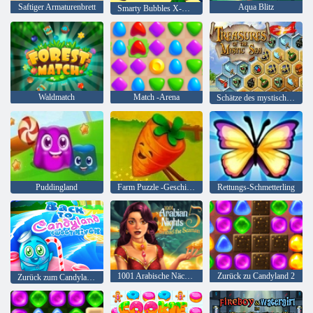
Saftiger Armaturenbrett
Aqua Blitz
Smarty Bubbles X-Mas
Waldmatch
Match -Arena
Schätze des mystischen Meeres
Puddingland
Farm Puzzle -Geschichte
Rettungs-Schmetterling
1001 Arabische Nächte 5: Sinbad der Seemann
Zurück zu Candyland 2
Zurück zum Candyland Sweet River