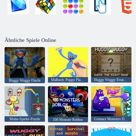
Ähnliche Spiele Online
Malbuch: Poppy Playtime
Huggy Wuggy Errate die richtige Tür
Huggy Wuggy Flucht
Mohn-Spieler-Puzzle
Grimace Monsters DOP-Geschichte
100 Monster Roblox