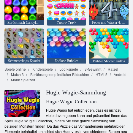
Zurück nach Candyland 4: Lollipop Garden
Feuer und Wasser 4: Kristalltempel
Cookie Crush
Schmetterlings Kyodai
Endlose Bubbles
Bubble Shooter endlos
Spiele online
Kinderspiele
Logikspiele
3-Gewinnt
Rätsel
Match 3
Berührungsempfindlicher Bildschirm
HTML5
Android
Mohn Spielzeit
Hugie Wugie-Sammlung
Hugie Wugie Collection
Hugie Waggi hat entschieden, dass es nicht zu
viele davon geben kann und präsentiert Ihnen das
Spiel Hugie Wugie Collection, in dem Sie eine ganze Sammlung von
pelzigen Monstern finden. Da das Puzzle das Vorhandensein mehrfarbiger
Elemente beinhaltet, entschied sich Huggy, es in verschiedenen Farben neu