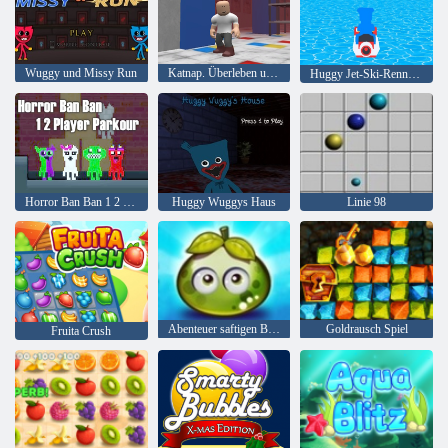
Wuggy und Missy Run
Katnap. Überleben und Morphen
Huggy Jet-Ski-Rennfahrer!
Horror Ban Ban 1 2 Spieler Parkour
Huggy Wuggys Haus
Linie 98
Abenteuer saftigen Beeren
Goldrausch Spiel
Fruita Crush