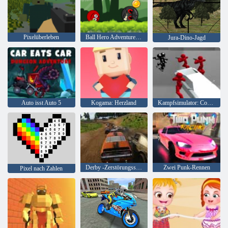
Pixelüberleben
Ball Hero Adventure: Roter Schlagball
Jura-Dino-Jagd
Auto isst Auto 5
Kogama: Herzland
Kampfsimulator: Counter Stickman
Derby -Zerstörungssimulator
Zwei Punk-Rennen
Pixel nach Zahlen