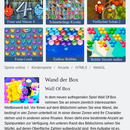
Feuer und Wasser 4: Kristalltempel
Verfluchter Schatz 2
Schmetterlings Kyodai
Fruita Crush
Endlose Bubbles
Bubble Shooter endlos
Spiele online
Kinderspiele
Arcade
HTML5
WebGL
Wand der Box
Wall Of Box
In dem neuen aufregenden Spiel Wall Of Box
nehmen Sie an einem ziemlich interessanten
Wettbewerb teil. Vor Ihnen auf dem Bildschirm sehen Sie eine Wand, die
bedingt in vier Zonen unterteilt ist. In einer dieser Zonen wird Ihr Charakter
stehen und in anderen seine Rivalen. Ihnen steht eine bestimmte Anzahl an
Spielpunkten zur Verfügung. Am unteren Rand des Bildschirms sehen Sie
Würfel, auf deren Oberfläche Zahlen aufgedruckt sind. Ihre Aufgabe ist es,