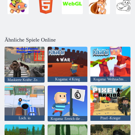
Ähnliche Spiele Online
Kogama: 4 Krieg
Kogama: Weihnachtsparkour
Maskierte Kräfte: Zombie-Überleben
Loch. io
Pixel -Krieger
Kogama: Erreich die Flagge