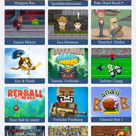
Dungeon Run
Baby Hazel Beach Party
Sportfahrradsimulator Drift 3d
Jetpack Meister
Inca Abenteuer
Hinterhof- Helden
Key & Shield
Totemia: Verfluchte Murmeln
Torhüter Champ
Verrückte Pixelkrieg
Schnecke Bob 1
Roter Ball für immer