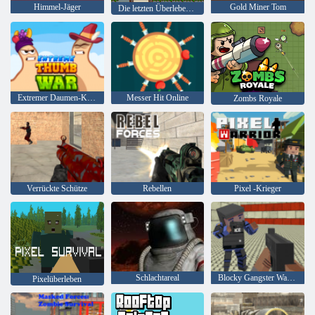
Himmel-Jäger
Gold Miner Tom
Die letzten Überlebenden
Extremer Daumen-Krieg
Messer Hit Online
Zombs Royale
Verrückte Schütze
Rebellen
Pixel -Krieger
Schlachtareal
Blocky Gangster Warfare
Pixelüberleben