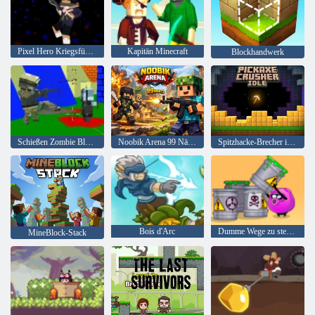
Pixel Hero Kriegsführung
Kapitän Minecraft
Blockhandwerk
Schießen Zombie Blocky Gun Warfare
Noobik Arena 99 Nächte
Spitzhacke-Brecher im Leerlauf
Bois d'Arc
Dumme Wege zu sterben 2
MineBlock-Stack