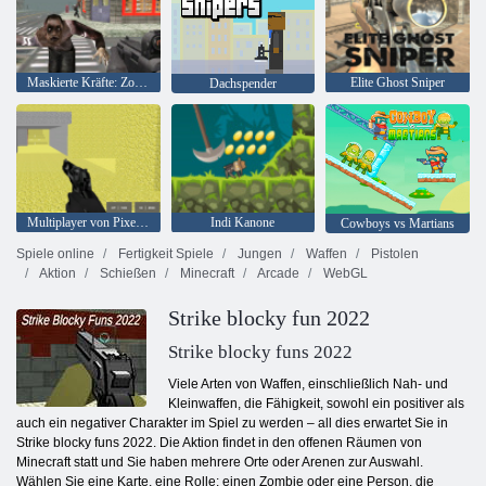
Maskierte Kräfte: Zombie-Überleben
Elite Ghost Sniper
Dachspender
Multiplayer von Pixel Combat
Indi Kanone
Cowboys vs Martians
Spiele online
Fertigkeit Spiele
Jungen
Waffen
Pistolen
Aktion
Schießen
Minecraft
Arcade
WebGL
Strike blocky fun 2022
Strike blocky funs 2022
Viele Arten von Waffen, einschließlich Nah- und
Kleinwaffen, die Fähigkeit, sowohl ein positiver als
auch ein negativer Charakter im Spiel zu werden – all dies erwartet Sie in
Strike blocky funs 2022. Die Aktion findet in den offenen Räumen von
Minecraft statt und Sie haben mehrere Orte oder Arenen zur Auswahl.
Wählen Sie eine Karte, eine Rolle: einen Zombie oder eine Person, die