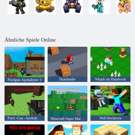
Ähnliche Spiele Online
Skatelander
Whack ein Handwerk
Pixelgun-Apokalypse 3
Pixel -Gun -Apokalypse
Welt blockieren
Minecraft Super Mario Edition