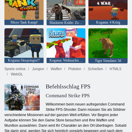
Micro Tank Kampf
Kogama: 4 Krieg
Maskierte Kräfte: Zombie-Überleben
Kogama Skispringen!!
Kogama: Weihnachtsparkour
Tiger Simulator 3d
Spiele online
Jungen
Waffen
Pistolen
Schießen
HTML5
WebGL
Befehlsschlag FPS
Command Strike FPS
Willkommen beim neuen aufregenden Command
Strike FPS-Shooter. Darin müssen Sie als Söldner
verschiedene Missionen auf der ganzen Welt erfüllen. Vor Beginn jeder
Aufgabe können Sie den Game Store besuchen und Ihre Waffen und
Munition auswählen. Dann wird Ihr Charakter an den Ort übertragen. Sobald
Sie darin sind, werden Sie sich heimlich vorwärts bewegen und nach dem