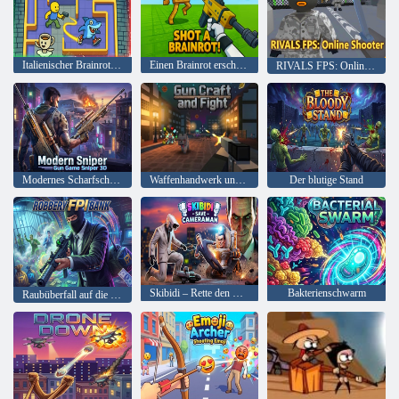
Italienischer Brainrott-Jäger-Attentäter
Einen Brainrot erschossen!
RIVALS FPS: Online-Shooter
Modernes Scharfschützengewehrspiel Sniper 3D
Waffenhandwerk und Kampf
Der blutige Stand
Skibidi – Rette den Kameramann
Bakterienschwarm
Raubüberfall auf die FPI-Bank