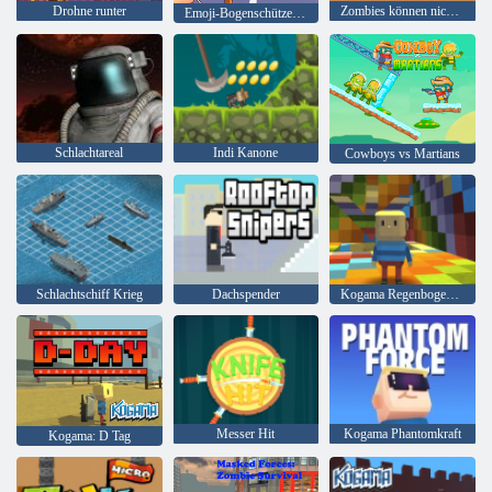
Drohne runter
Zombies können nicht springen
Emoji-Bogenschütze schießt Emoji
Schlachtareal
Indi Kanone
Cowboys vs Martians
Schlachtschiff Krieg
Dachspender
Kogama Regenbogen Parkour
Messer Hit
Kogama Phantomkraft
Kogama: D Tag