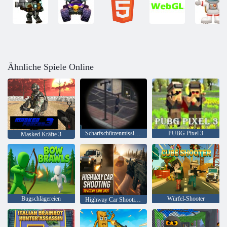
Ähnliche Spiele Online
Scharfschützenmission 3d
PUBG Pixel 3
Masked Kräfte 3
Bugschlägereien
Würfel-Shooter
Highway Car Shooting 3D-Actionspiel 2025