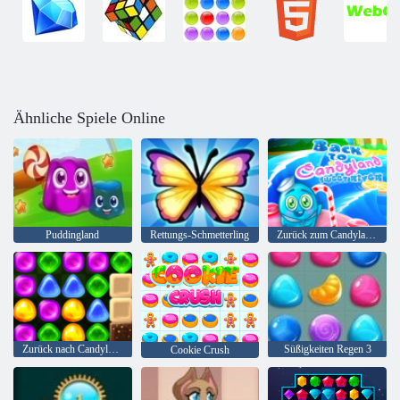
Ähnliche Spiele Online
Puddingland
Rettungs-Schmetterling
Zurück zum Candyland Sweet River
Zurück nach Candyland 4: Lollipop Garden
Süßigkeiten Regen 3
Cookie Crush