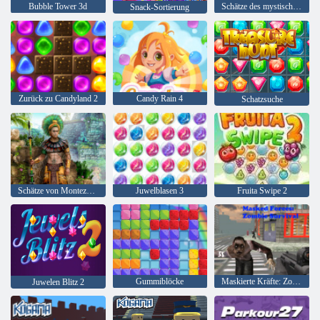
Bubble Tower 3d
Schätze des mystischen Meeres
Snack-Sortierung
Zurück zu Candyland 2
Candy Rain 4
Schatzsuche
Schätze von Montezuma 2
Juwelblasen 3
Fruita Swipe 2
Gummiblöcke
Maskierte Kräfte: Zombie-Überleben
Juwelen Blitz 2