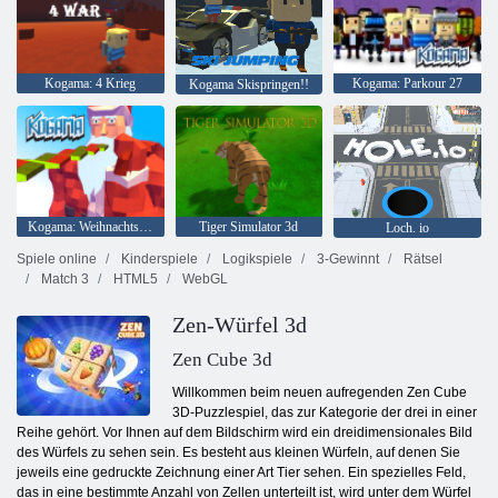
Kogama: 4 Krieg
Kogama: Parkour 27
Kogama Skispringen!!
Kogama: Weihnachtsparkour
Tiger Simulator 3d
Loch. io
Spiele online
Kinderspiele
Logikspiele
3-Gewinnt
Rätsel
Match 3
HTML5
WebGL
Zen-Würfel 3d
Zen Cube 3d
Willkommen beim neuen aufregenden Zen Cube
3D-Puzzlespiel, das zur Kategorie der drei in einer
Reihe gehört. Vor Ihnen auf dem Bildschirm wird ein dreidimensionales Bild
des Würfels zu sehen sein. Es besteht aus kleinen Würfeln, auf denen Sie
jeweils eine gedruckte Zeichnung einer Art Tier sehen. Ein spezielles Feld,
das in eine bestimmte Anzahl von Zellen unterteilt ist, wird unter dem Würfel