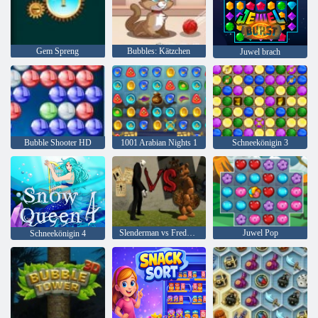
Gem Spreng
Bubbles: Kätzchen
Juwel brach
Bubble Shooter HD
1001 Arabian Nights 1
Schneekönigin 3
Slenderman vs Freddy Der Fazbear
Juwel Pop
Schneekönigin 4