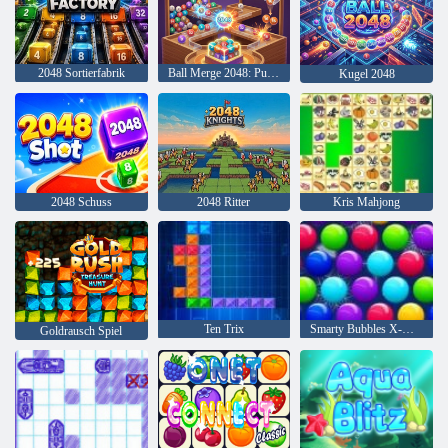
2048 Sortierfabrik
Ball Merge 2048: Puzzle
Kugel 2048
2048 Schuss
2048 Ritter
Kris Mahjong
Ten Trix
Smarty Bubbles X-Mas
Goldrausch Spiel