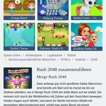
Orange Ranch
Bubble Gemes - 3 Gewinnt
Mahjong Fortuna
Bubble Charms
Delicious: Emily's Home, Sweet Home
Köstliche Emilys New Beginning
Spiele online
Kinderspiele
Logikspiele
Rätsel
Berührungsempfindlicher Bildschirm
HTML5
Android
2048
Rush 2048 zusammenführen
Merge Rush 2048
Zwei anfangs gar nicht sportliche Gelbe Männchen
sind bereits am Start und du musst sie bis zur
Ziellinie abliefern, wo in Merge Rush 2048 der dritte Mann auf sie wartet. Sie
müssen sich durch die Würfelreihen mit Zahlen auf den Gesichtern bewegen.
Helden tragen auch Würfel, und wenn ihr Würfel mit einem Würfel mit
demselben Wert kombiniert wird, erhält man einen Block mit einem