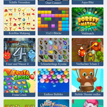
Schiffe Versenken
Aqua Blitz
Onet Connect
KrisMas Mahjong
11x11 Blöcke
Waldmatch
Feuer und Wasser 4: Kristalltempel
Schmetterlings Kyodai
Verfluchter Schatz 2
Endlose Bubbles
Bubble Shooter endlos
Fruita Crush