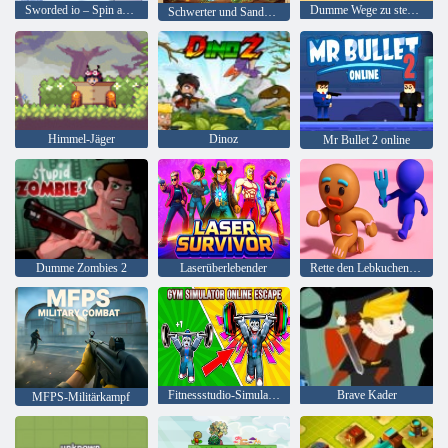
Sworded io – Spin and Rub
Dumme Wege zu sterben 2
Schwerter und Sandalen: Champion Sprint
Himmel-Jäger
Dinoz
Mr Bullet 2 online
Dumme Zombies 2
Laserüberlebender
Rette den Lebkuchenmann
Fitnessstudio-Simulator Online Escape
Brave Kader
MFPS-Militärkampf