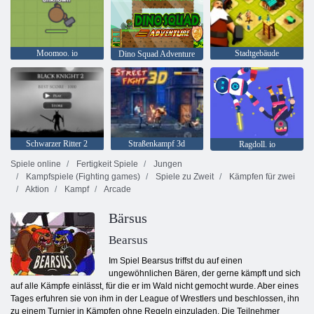
Moomoo. io
Stadtgebäude
Dino Squad Adventure
Schwarzer Ritter 2
Straßenkampf 3d
Ragdoll. io
Spiele online
Fertigkeit Spiele
Jungen
Kampfspiele (Fighting games)
Spiele zu Zweit
Kämpfen für zwei
Aktion
Kampf
Arcade
Bärsus
Bearsus
Im Spiel Bearsus triffst du auf einen
ungewöhnlichen Bären, der gerne kämpft und sich
auf alle Kämpfe einlässt, für die er im Wald nicht gemocht wurde. Aber eines
Tages erfuhren sie von ihm in der League of Wrestlers und beschlossen, ihn
zu einem Turnier in Kämpfen ohne Regeln einzuladen. Die Teilnehmer