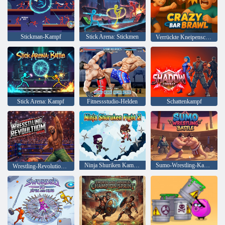
Stickman-Kampf
Stick Arena: Stickmen
Verrückte Kneipenschlägerei
Stick Arena: Kampf
Fitnessstudio-Helden
Schattenkampf
Ninja Shuriken Kampf 2
Sumo-Wrestling-Kampf
Wrestling-Revolution-Arena