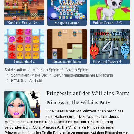
Köstliche Emilys New Beginning
Bubble Gemes - 3 Gewinnt
Mahjong Fortuna
Puddingland 2
Hinterhältiger James
Feuer und Wasser 4: Kristalltempel
Spiele online
Mädchen Spiele
Anzieh Spiele
Schminken (Make Up)
Berührungsempfindlicher Bildschirm
HTML5
Android
Prinzessin auf der Willlains-Party
Princess At The Willains Party
Eine Gesellschaft von Prinzessinnen beschloss,
eine Halloween-Party zu veranstalten. Jedes
Mädchen muss in einem Kostüm kommen, das mit diesem Feiertag
verbunden ist. Im Spiel Princess At The Villains Party musst du jeder
Prinzessin helfen, sich für die Party fertig zu machen. Auf dem Bildschirm vor