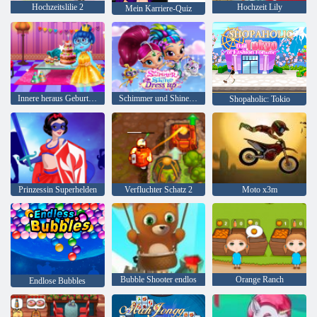
Hochzeitslilie 2
Hochzeit Lily
Mein Karriere-Quiz
Innere heraus Geburtstagsfeier
Schimmer und Shine Dress up
Shopaholic: Tokio
Prinzessin Superhelden
Verfluchter Schatz 2
Moto x3m
Bubble Shooter endlos
Orange Ranch
Endlose Bubbles