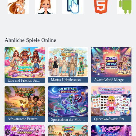
Ähnliche Spiele Online
Marias Urlaubssaison-Kleidung
Avatar World Merge: Der Weg zur Bühne!
Ellie and Friends Summer Beach Vibes
Afrikanische Prinzessinnen: Style Island
Queenka-Avatar: Erstelle einen Charakter
Sportsaison der Moon League