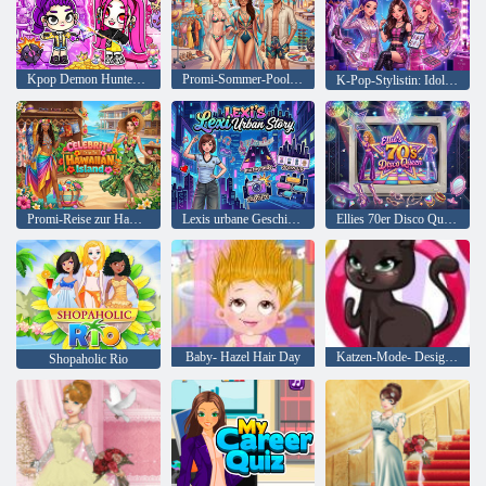
Kpop Demon Hunters Avatar World
Promi-Sommer-Poolparty
K-Pop-Stylistin: Idol Girls
Promi-Reise zur Hawaii-Insel
Lexis urbane Geschichte
Ellies 70er Disco Queen
Baby- Hazel Hair Day
Katzen-Mode- Designer
Shopaholic Rio