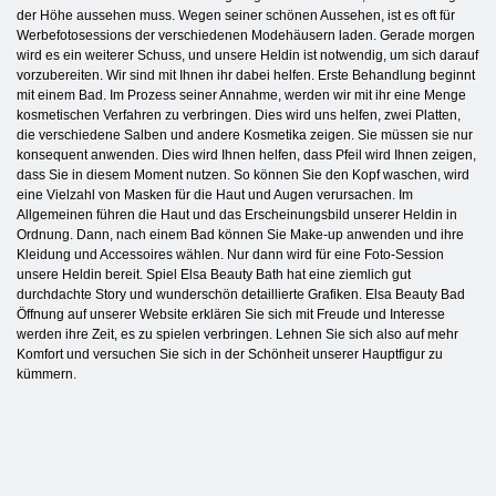
der Höhe aussehen muss. Wegen seiner schönen Aussehen, ist es oft für
Werbefotosessions der verschiedenen Modehäusern laden. Gerade morgen
wird es ein weiterer Schuss, und unsere Heldin ist notwendig, um sich darauf
vorzubereiten. Wir sind mit Ihnen ihr dabei helfen. Erste Behandlung beginnt
mit einem Bad. Im Prozess seiner Annahme, werden wir mit ihr eine Menge
kosmetischen Verfahren zu verbringen. Dies wird uns helfen, zwei Platten,
die verschiedene Salben und andere Kosmetika zeigen. Sie müssen sie nur
konsequent anwenden. Dies wird Ihnen helfen, dass Pfeil wird Ihnen zeigen,
dass Sie in diesem Moment nutzen. So können Sie den Kopf waschen, wird
eine Vielzahl von Masken für die Haut und Augen verursachen. Im
Allgemeinen führen die Haut und das Erscheinungsbild unserer Heldin in
Ordnung. Dann, nach einem Bad können Sie Make-up anwenden und ihre
Kleidung und Accessoires wählen. Nur dann wird für eine Foto-Session
unsere Heldin bereit. Spiel Elsa Beauty Bath hat eine ziemlich gut
durchdachte Story und wunderschön detaillierte Grafiken. Elsa Beauty Bad
Öffnung auf unserer Website erklären Sie sich mit Freude und Interesse
werden ihre Zeit, es zu spielen verbringen. Lehnen Sie sich also auf mehr
Komfort und versuchen Sie sich in der Schönheit unserer Hauptfigur zu
kümmern.