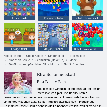
Fruita Crush
Bubble Shooter endlos
Endlose Bubbles
Orange Ranch
Mahjong Fortuna
Bubble Gemes - 3 Gewinnt
Spiele online
Coole Spiele
Kinderspiele
Logikspiele
Mädchen Spiele
Schminken (Make Up)
Mode
Berührungsempfindlicher Bildschirm
HTML5
Android
Elsa Schönheitsbad
Elsa Beauty Bath
Heute wollen wir euch ein neues spannendes und
interessantes Spiel Elsa Beauty Bath zu
präsentieren. Darin treffen wir uns wieder mit Ihnen ist sehr beliebt bei uns
ein junges Mädchen Elza. Seine Hauptarbeitsstätte ist ein Modellhaus.
Deshalb ist unsere Heldin sehr sorgfältig beobachtete ihn, weil er ständig in