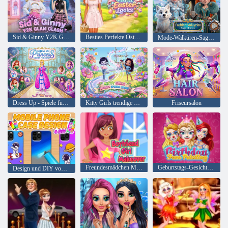
Sid & Ginny Y2K Glam Clash
Besties Perfekte Oster-Looks
Mode-Walküren-Saga des Stils
Dress Up - Spiele für Mädchen
Kitty Girls trendige Frühlingslooks
Friseursalon
Freundesmädchen Makeover
Geburtstags-Gesichts-Malerei
Design und DIY von Handyhüllen