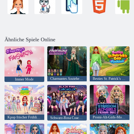
Ähnliche Spiele Online
Charmantes Anziehen und Schminken
Besties St. Patrick’s Day-Mode
Immer Mode
Kpop frischer Frühlingsstil
Promi-Alt-Girls-Modeduell
Schwarz-Rosa Coachella Fashionista