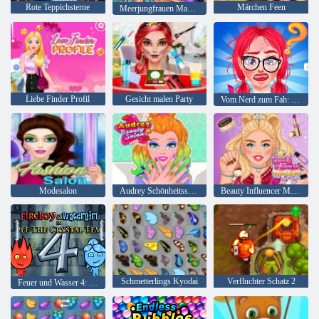
Rote Teppichsterne
Märchen Feen
Meerjungfrauen Makeup Salon
Liebe Finder Profil
Gesicht malen Party
Vom Nerd zum Fab: Prom Edition
Modesalon
Audrey Schönheitssalon
Beauty Influencer Make-up-Tipps
Schmetterlings Kyodai
Verfluchter Schatz 2
Feuer und Wasser 4: Kristalltempel