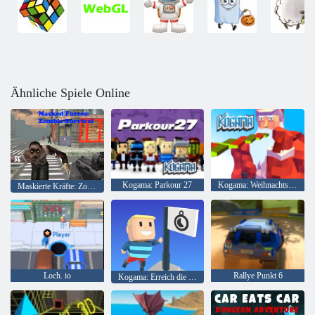
Ähnliche Spiele Online
Kogama: Parkour 27
Kogama: Weihnachtsparkour
Maskierte Kräfte: Zombie-Überleben
Loch. io
Rallye Punkt 6
Kogama: Erreich die Flagge