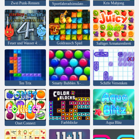
Zwei Punk-Rennen
Kris Mahjong
Sportfahrradsimulator Drift 3d
Feuer und Wasser 4: Kristalltempel
Goldrausch Spiel
Saftiger Armaturenbrett
Ten Trix
Smarty Bubbles X-Mas
Schiffe Versenken
Farbblöcke
Aqua Blitz
Onet Connect