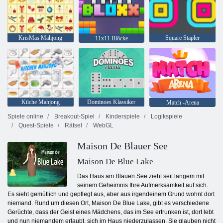
KrisMas Mahjong
Square Stapler
11x11 Blöcke
Küche Mahjong
Dominoes Klassiker
Match -Arena
Spiele online
Breakout-Spiel
Kinderspiele
Logikspiele
Quest-Spiele
Rätsel
WebGL
Maison De Blauer See
Maison De Blue Lake
Das Haus am Blauen See zieht seit langem mit
seinem Geheimnis Ihre Aufmerksamkeit auf sich.
Es sieht gemütlich und gepflegt aus, aber aus irgendeinem Grund wohnt dort
niemand. Rund um diesen Ort, Maison De Blue Lake, gibt es verschiedene
Gerüchte, dass der Geist eines Mädchens, das im See ertrunken ist, dort lebt
und nun niemandem erlaubt, sich im Haus niederzulassen. Sie glauben nicht