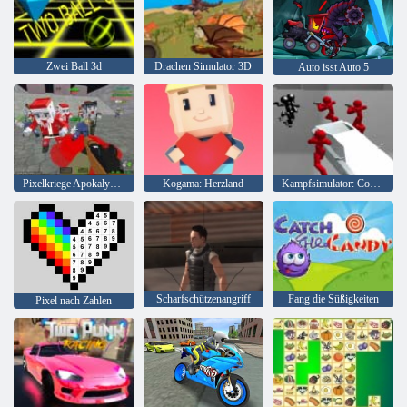
Zwei Ball 3d
Drachen Simulator 3D
Auto isst Auto 5
Pixelkriege Apokalypse Zombie
Kogama: Herzland
Kampfsimulator: Counter Stickman
Scharfschützenangriff
Fang die Süßigkeiten
Pixel nach Zahlen