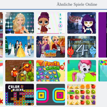
Ähnliche Spiele Online
Weg zum
Königshaus:
Abschlussball
Schlacht der
Queen Dress Up
Puppen
Vampir -Kleid
Feuer und
Weihnachtsfeier
Hipster gegen
Wasser 4:
Mädchen
Rocker
Kristalltempel
Verfluchter
Bubble Gemes -
Schatz 2
Fruita Crush
3 Gewinnt
Bu