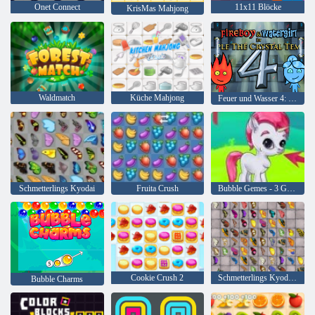
Onet Connect
11x11 Blöcke
KrisMas Mahjong
Waldmatch
Küche Mahjong
Feuer und Wasser 4: Kristalltempel
Schmetterlings Kyodai
Fruita Crush
Bubble Gemes - 3 Gewinnt
Cookie Crush 2
Schmetterlings Kyodai HD
Bubble Charms