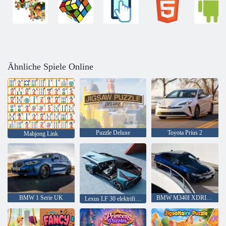
Ähnliche Spiele Online
Puzzle Deluxe
Toyota Prius 2
Mahjong Link
BMW 1 Serie UK
BMW M340I XDRIVE
Lexus LF 30 elektrifiziert