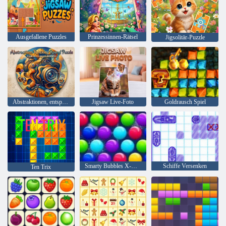
Ausgefallene Puzzles
Prinzessinnen-Rätsel
Jigsolitär-Puzzle
Abstraktionen, entspannendes rundes Puzzle
Jigsaw Live-Foto
Goldrausch Spiel
Smarty Bubbles X-Mas
Schiffe Versenken
Ten Trix